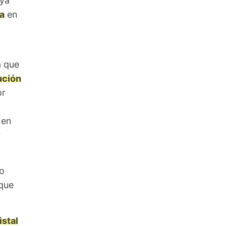
uya
a
en
a que
ución
or
 en
r
o
 que
istal