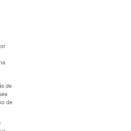
tor
na
ás de
sea
po de
e