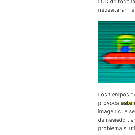
LCD de toda la
necesitarán re
Los tiempos d
provoca
estel
imagen que se 
demasiado tie
problema si ut