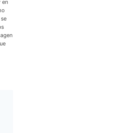
y en
no
 se
os
imagen
que