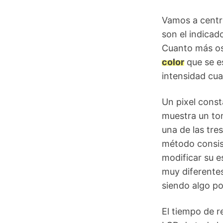
Vamos a centra
son el indicad
Cuanto más osc
color
que se es
intensidad cua
Un pixel const
muestra un ton
una de las tre
método consist
modificar su e
muy diferentes
siendo algo po
El tiempo de r