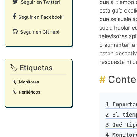
que al tiempo 
Seguir en Twitter!
esta guía expl
Seguir en Facebook!
que se suele a
suela hablar c
Seguir en GitHub!
televisores ap
o aumentar la 
estén desactiv
respuesta ni de
🏷️ Etiquetas
Conte
Monitores
Periféricos
1
Importan
2
El tiemp
3
Qué tipo
4
Monitor