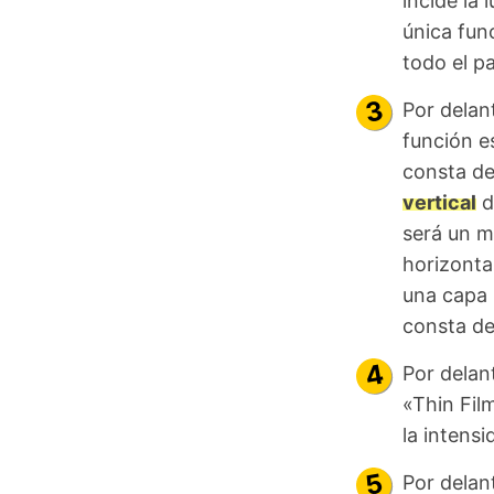
incide la 
única fun
todo el pa
Por delan
función e
consta de
vertical
d
será un m
horizontal
una capa 
consta de 
Por delant
«Thin Fil
la intens
Por delan