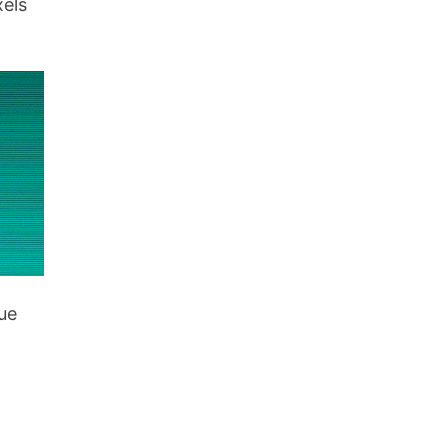
xels
que