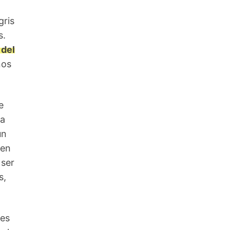
gris
s.
 del
nos
e
da
un
 en
 ser
s,
res