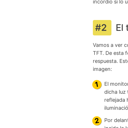
incordio si lo 
El
Vamos a ver co
TFT. De esta 
respuesta. Es
imagen:
El monito
dicha luz
reflejada 
iluminaci
Por delan