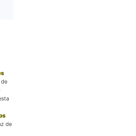
es
 de
e
esta
los
az de