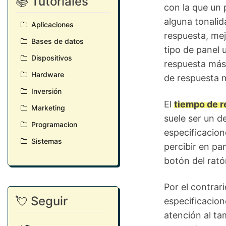
📚 Tutoriales
con la que un 
alguna tonalid
Aplicaciones
respuesta, mej
Bases de datos
tipo de panel 
Dispositivos
respuesta más
Hardware
de respuesta 
Inversión
El
tiempo de r
Marketing
suele ser un d
Programacion
especificacion
Sistemas
percibir en pan
botón del rató
Por el contrar
💘 Seguir
especificacion
atención al ta