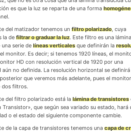
luz, que no es otra cosa que una lámina translúcida c
ción es que la luz se reparta de una forma
homogéne
nel.
te del matizador tenemos un
filtro polarizado
, cuya
s la de
filtrar o graduar la luz
. Este filtro es una lámin
 una serie de
líneas verticales
que definirán la
resol
el monitor. Es decir; si tenemos 1920 líneas, el monit
onitor HD con resolución vertical de 1920 por una
 aún no definida. La resolución horizontal se definirá
posterior que veremos más adelante, pues el monito
dos filtros.
e del filtro polarizado está la
lámina de transistores
m Transistor», que según sea variado su estado, hará
idad o el estado del siguiente componente cambie.
te de la capa de transistores tenemos una
capa de cr