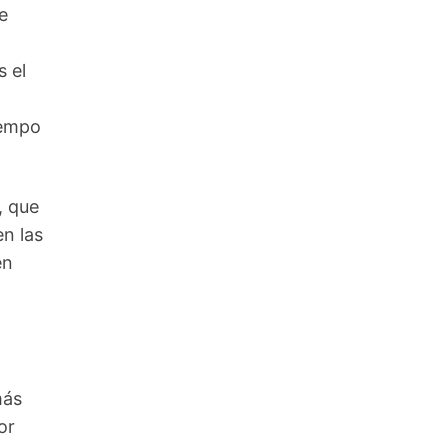
e
s el
iempo
, que
en las
en
más
or