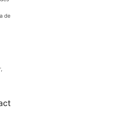
a de
,
act