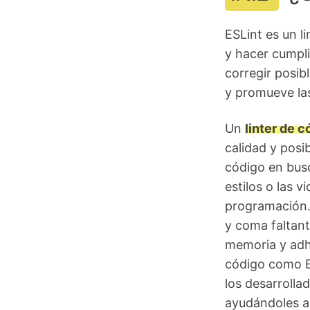
ESLint es un li
y hacer cumpli
corregir posib
y promueve las
Un
linter de c
calidad y posi
código en busc
estilos o las 
programación. 
y coma faltant
memoria y adhe
código como E
los desarrolla
ayudándoles a 