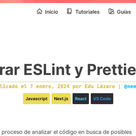
Inicio
Tutoriales
Guías
ar ESLint y Pretti
blicado el
7 enero, 2024
por
Edu Lázaro
|
@ne
Javascript
Next.js
React
VS Code
 proceso de analizar el código en busca de posibles