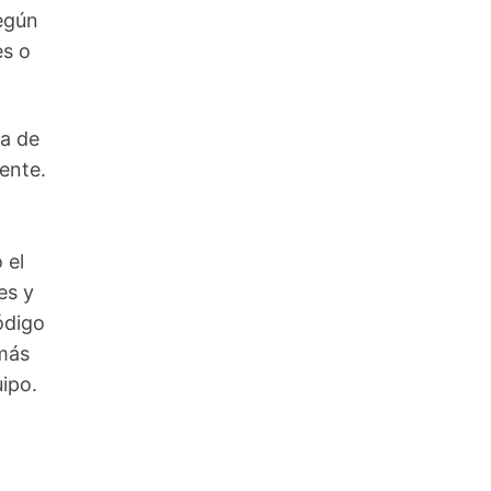
egún
es o
ra de
ente.
 el
es y
ódigo
 más
ipo.