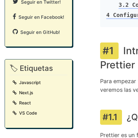
Seguir en Twitter!
3.2
Co
4
Configur
Seguir en Facebook!
Seguir en GitHub!
Int
Prettier
🏷️ Etiquetas
Para empezar 
Javascript
veremos las ve
Next.js
React
VS Code
¿Q
Prettier es un