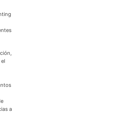
nting
entes
ción,
 el
untos
de
ias a