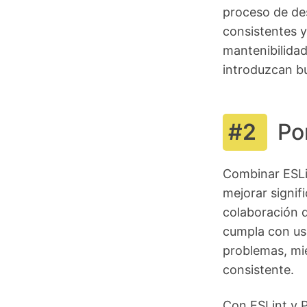
proceso de des
consistentes y 
mantenibilidad
introduzcan b
Po
Combinar ESLin
mejorar signifi
colaboración d
cumpla con usa
problemas, mi
consistente.
Con ESLint y P