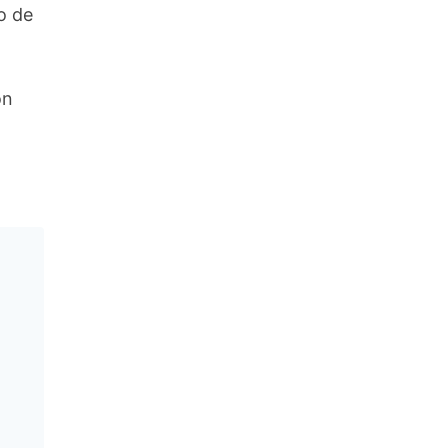
o de
on