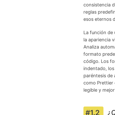
consistencia d
reglas predefi
esos eternos d
La función de
la apariencia 
Analiza automá
formato prede
código. Los f
indentado, los 
paréntesis de 
como Prettier 
legible y mejo
¿Q