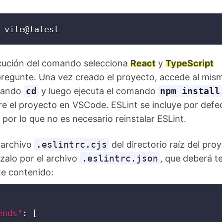
 vite@latest
ecución del comando selecciona
React
y
TypeScript
pregunte. Una vez creado el proyecto, accede al mis
mando
cd
y luego ejecuta el comando
npm install
e el proyecto en VSCode. ESLint se incluye por defe
 por lo que no es necesario reinstalar ESLint.
l archivo
.eslintrc.cjs
del directorio raíz del pro
zalo por el archivo
.eslintrc.json
, que deberá t
te contenido:
ends"
:
[