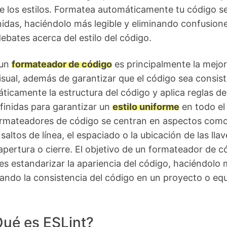
e los estilos. Formatea automáticamente tu código s
nidas, haciéndolo más legible y eliminando confusion
ebates acerca del estilo del código.
 un
formateador de código
es principalmente la mejo
visual, además de garantizar que el código sea consist
ticamente la estructura del código y aplica reglas de
finidas para garantizar un
estilo uniforme
en todo el
ormateadores de código se centran en aspectos como
saltos de línea, el espaciado o la ubicación de las llav
apertura o cierre. El objetivo de un formateador de c
es estandarizar la apariencia del código, haciéndolo
rando la consistencia del código en un proyecto o equ
ué es ESLint?