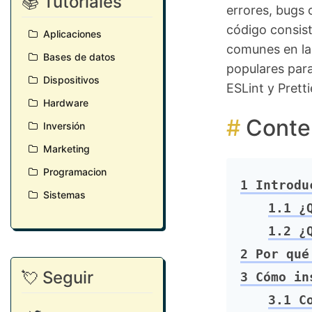
📚 Tutoriales
errores, bugs 
código consist
Aplicaciones
comunes en las
Bases de datos
populares para
Dispositivos
ESLint y Pretti
Hardware
Conte
Inversión
Marketing
Programacion
1
Introduc
Sistemas
1.1
¿Q
1.2
¿Q
2
Por qué 
💘 Seguir
3
Cómo ins
3.1
Co