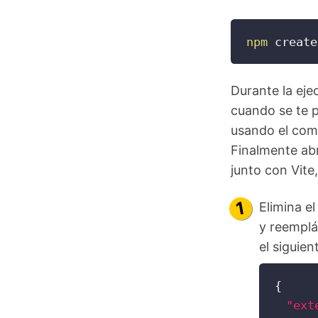
npm
 create
Durante la ej
cuando se te 
usando el co
Finalmente abr
junto con Vite,
Elimina e
y reemplá
el siguien
{
"ext