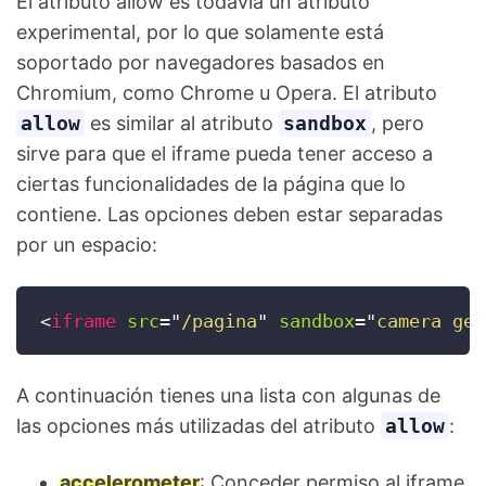
El atributo allow es todavía un atributo
experimental, por lo que solamente está
soportado por navegadores basados en
Chromium, como Chrome u Opera. El atributo
allow
es similar al atributo
sandbox
, pero
sirve para que el iframe pueda tener acceso a
ciertas funcionalidades de la página que lo
contiene. Las opciones deben estar separadas
por un espacio:
<
iframe
src
=
"
/pagina
"
sandbox
=
"
camera geo
A continuación tienes una lista con algunas de
las opciones más utilizadas del atributo
allow
:
accelerometer
: Conceder permiso al iframe