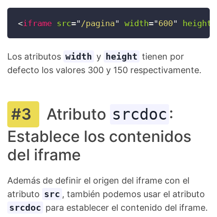
<
iframe
src
=
"
/pagina
"
width
=
"
600
"
height
=
Los atributos
width
y
height
tienen por
defecto los valores 300 y 150 respectivamente.
Atributo
:
srcdoc
Establece los contenidos
del iframe
Además de definir el origen del iframe con el
atributo
src
, también podemos usar el atributo
srcdoc
para establecer el contenido del iframe.