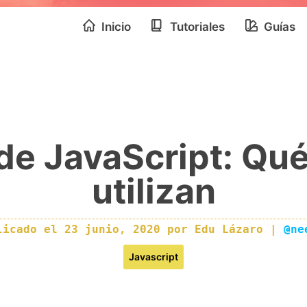
Inicio
Tutoriales
Guías
de JavaScript: Qu
utilizan
licado el
23 junio, 2020
por
Edu Lázaro
|
@ne
Javascript