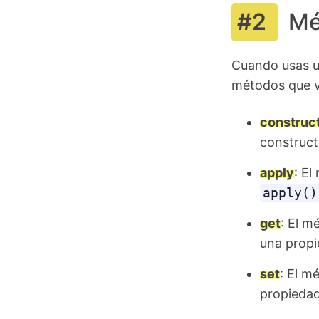
Mé
Cuando usas u
métodos que ve
construc
construct
apply
: E
apply()
get
: El 
una propi
set
: El m
propiedad