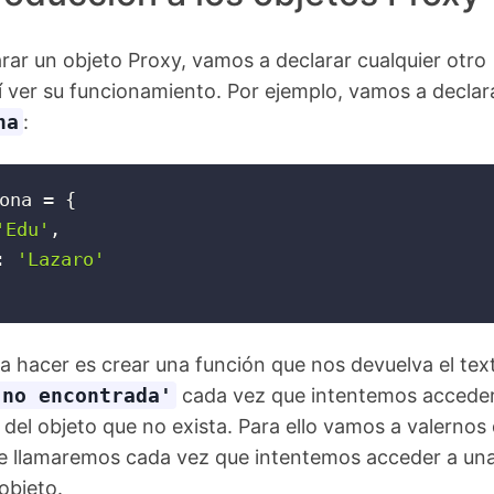
rar un objeto Proxy, vamos a declarar cualquier otro
í ver su funcionamiento. Por ejemplo, vamos a declara
na
:
ona 
=
{
'Edu'
,
:
'Lazaro'
 hacer es crear una función que nos devuelva el tex
 no encontrada'
cada vez que intentemos acceder
del objeto que no exista. Para ello vamos a valernos
ue llamaremos cada vez que intentemos acceder a un
objeto.