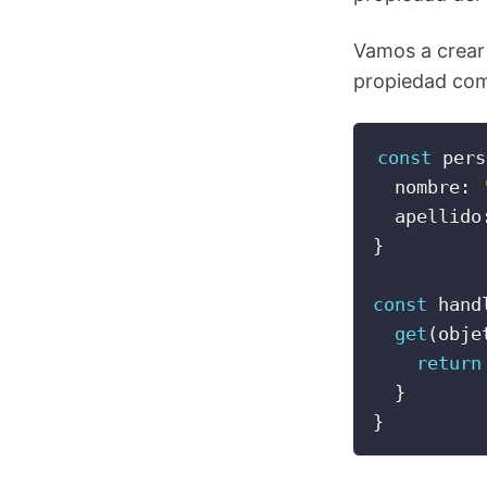
Vamos a crea
propiedad com
const
 pers
  nombre
:
  apellido
}
const
 hand
get
(
obje
return
}
}