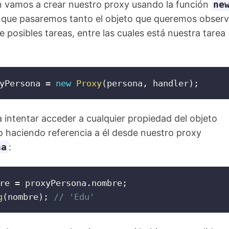
n vamos a crear nuestro proxy usando la función
ne
la que pasaremos tanto el objeto que queremos observ
e posibles tareas, entre las cuales está nuestra tarea
yPersona 
=
new
Proxy
(
persona
,
 handler
)
;
intentar acceder a cualquier propiedad del objeto
 haciendo referencia a él desde nuestro proxy
na
:
re 
=
 proxyPersona
.
nombre
;
g
(
nombre
)
;
// 'Edu'