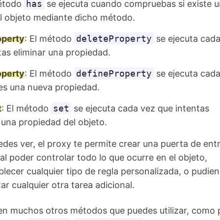
método
has
se ejecuta cuando compruebas si existe u
el objeto mediante dicho método.
operty
: El método
deleteProperty
se ejecuta cada
tas eliminar una propiedad.
operty
: El método
defineProperty
se ejecuta cada
es una nueva propiedad.
t
: El método
set
se ejecuta cada vez que intentas
 una propiedad del objeto.
des ver, el proxy te permite crear una puerta de ent
al poder controlar todo lo que ocurre en el objeto,
lecer cualquier tipo de regla personalizada, o pudie
ar cualquier otra tarea adicional.
en muchos otros métodos que puedes utilizar, como 