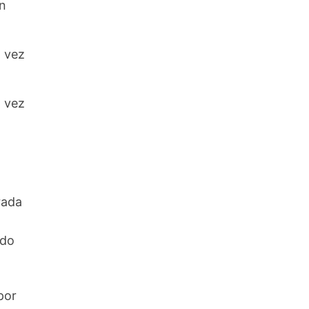
n
 vez
 vez
rada
ndo
por