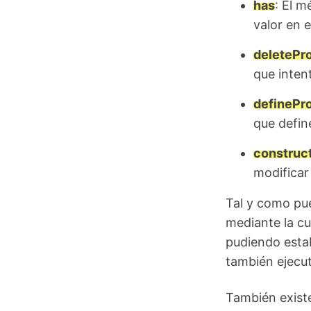
has
: El 
valor en 
deletePr
que inten
definePr
que defin
construc
modificar
Tal y como pue
mediante la cu
pudiendo estab
también ejecut
También exist