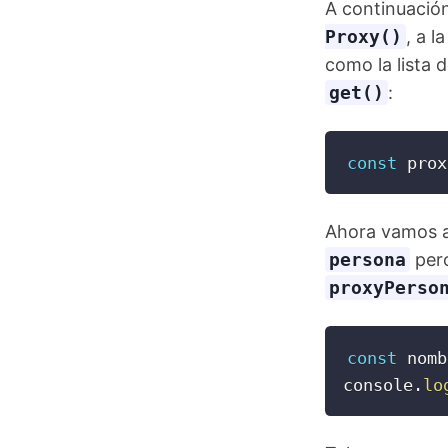
A continuació
Proxy()
, a 
como la lista d
get()
:
const
 prox
Ahora vamos a 
persona
pero
proxyPerso
const
 nomb
console
.
lo