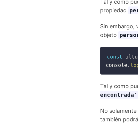
Tal y como pue
propiedad
pe
Sin embargo, v
objeto
perso
const
 altu
console
.
lo
Tal y como pu
encontrada'
No solamente 
también podrá