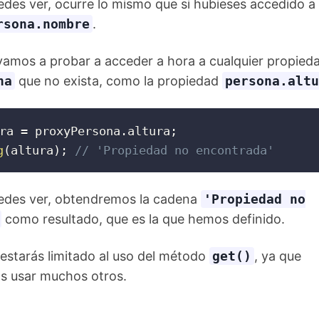
des ver, ocurre lo mismo que si hubieses accedido a 
rsona.nombre
.
amos a probar a acceder a hora a cualquier propieda
na
que no exista, como la propiedad
persona.altu
ra 
=
 proxyPersona
.
altura
;
g
(
altura
)
;
// 'Propiedad no encontrada'
edes ver, obtendremos la cadena
'Propiedad no
como resultado, que es la que hemos definido.
estarás limitado al uso del método
get()
, ya que
s usar muchos otros.