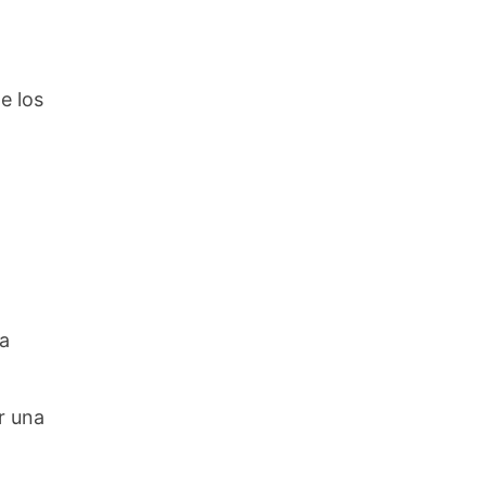
e los
a
r una