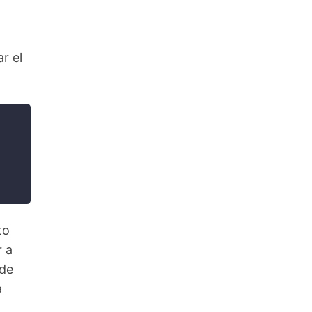
r el
to
 a
 de
a