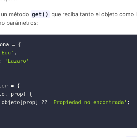
r un método
get()
que reciba tanto el objeto como l
o parámetros:
ona 
=
{
'Edu'
,
:
'Lazaro'
ler 
=
{
to
,
 prop
)
{
 objeto
[
prop
]
?
?
'Propiedad no encontrada'
;