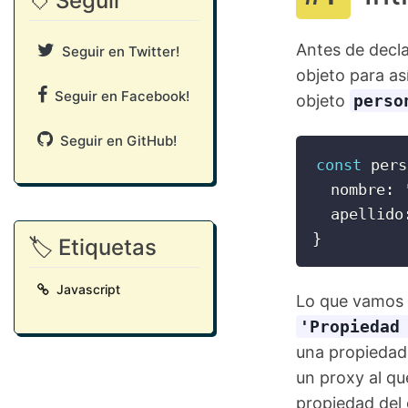
💘 Seguir
Antes de decla
Seguir en Twitter!
objeto para as
Seguir en Facebook!
objeto
perso
Seguir en GitHub!
const
 pers
  nombre
:
  apellido
}
🏷️ Etiquetas
Javascript
Lo que vamos a
'Propiedad
una propiedad 
un proxy al q
propiedad del 