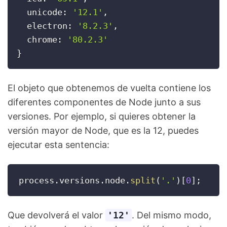
  unicode
:
'12.1'
,
  electron
:
'8.2.3'
,
  chrome
:
'80.2.3'
}
El objeto que obtenemos de vuelta contiene los
diferentes componentes de Node junto a sus
versiones. Por ejemplo, si quieres obtener la
versión mayor de Node, que es la 12, puedes
ejecutar esta sentencia:
process
.
versions
.
node
.
split
(
'.'
)
[
0
]
;
Que devolverá el valor
'12'
. Del mismo modo,