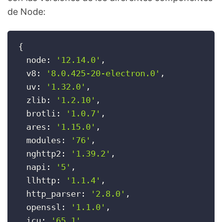
de Node:
{
  node
:
'12.14.0'
,
  v8
:
'8.0.425-20-electron.0'
,
  uv
:
'1.32.0'
,
  zlib
:
'1.2.10'
,
  brotli
:
'1.0.7'
,
  ares
:
'1.15.0'
,
  modules
:
'76'
,
  nghttp2
:
'1.39.2'
,
  napi
:
'5'
,
  llhttp
:
'1.1.4'
,
  http_parser
:
'2.8.0'
,
  openssl
:
'1.1.0'
,
  icu
:
'65.1'
,