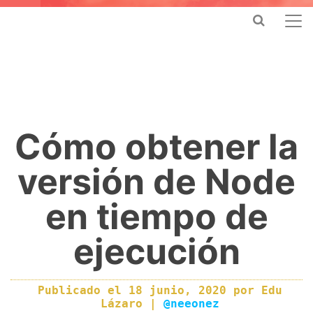
Cómo obtener la
versión de Node
en tiempo de
ejecución
Publicado el
18 junio, 2020
por
Edu
Lázaro
|
@neeonez