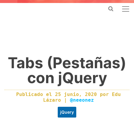
Tabs (Pestañas)
con jQuery
Publicado el
25 junio, 2020
por
Edu
Lázaro
|
@neeonez
jQuery