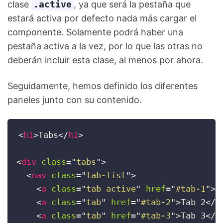
clase
.active
, ya que será la pestaña que
estará activa por defecto nada más cargar el
componente. Solamente podrá haber una
pestaña activa a la vez, por lo que las otras no
deberán incluir esta clase, al menos por ahora.
Seguidamente, hemos definido los diferentes
paneles junto con su contenido.
<
h1
>
Tabs
</
h1
>
<
div
class
=
"
tabs
"
>
<
nav
class
=
"
tab-list
"
>
<
a
class
=
"
tab active
"
href
=
"
#tab-1
"
>
T
<
a
class
=
"
tab
"
href
=
"
#tab-2
"
>
Tab 2
</
a
<
a
class
=
"
tab
"
href
=
"
#tab-3
"
>
Tab 3
</
a