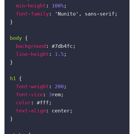
min-height
:
100%
;
font-family
:
'Nunito'
, sans-serif
;
}
body 
{
background
:
#7db4fc
;
line-height
:
1.5
;
}
h1 
{
font-weight
:
200
;
font-size
:
3
rem
;
color
:
#fff
;
text-align
:
 center
;
}