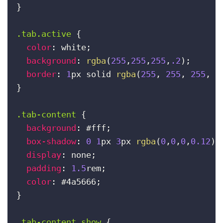
}
.tab.active
{
color
:
 white
;
background
:
rgba
(
255
,
255
,
255
,
.2
)
;
border
:
1
px solid 
rgba
(
255
, 
255
, 
255
, 
.
}
.tab-content
{
background
:
#fff
;
box-shadow
:
0
1
px 
3
px 
rgba
(
0
,
0
,
0
,
0.12
)
,
display
:
 none
;
padding
:
1.5
rem
;
color
:
#4a5666
;
}
.tab-content.show
{