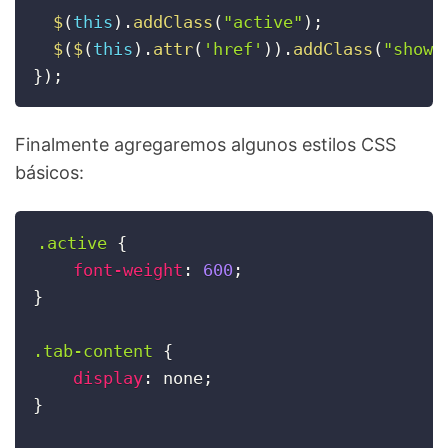
$
(
this
)
.
addClass
(
"active"
)
;
$
(
$
(
this
)
.
attr
(
'href'
)
)
.
addClass
(
"show"
}
)
;
Finalmente agregaremos algunos estilos CSS
básicos:
.active
{
font-weight
:
600
;
}
.tab-content
{
display
:
 none
;
}