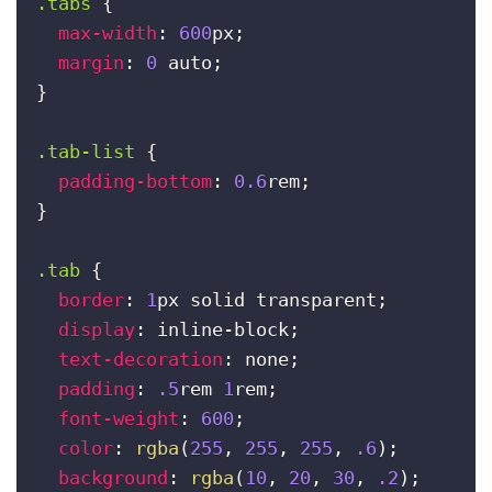
.tabs
{
max-width
:
600
px
;
margin
:
0
 auto
;
}
.tab-list
{
padding-bottom
:
0.6
rem
;
}
.tab
{
border
:
1
px solid transparent
;
display
:
 inline-block
;
text-decoration
:
 none
;
padding
:
.5
rem 
1
rem
;
font-weight
:
600
;
color
:
rgba
(
255
, 
255
, 
255
, 
.6
)
;
background
:
rgba
(
10
, 
20
, 
30
, 
.2
)
;