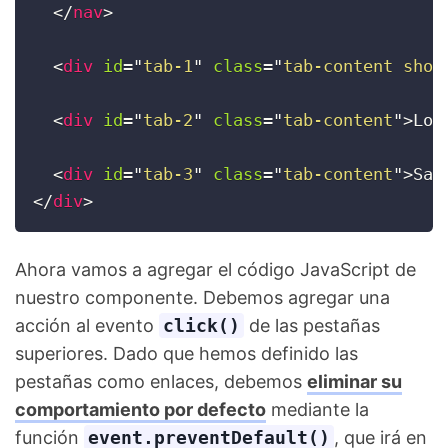
</
nav
>
<
div
id
=
"
tab-1
"
class
=
"
tab-content show
<
div
id
=
"
tab-2
"
class
=
"
tab-content
"
>
Lor
<
div
id
=
"
tab-3
"
class
=
"
tab-content
"
>
Sap
</
div
>
Ahora vamos a agregar el código JavaScript de
nuestro componente. Debemos agregar una
acción al evento
click()
de las pestañas
superiores. Dado que hemos definido las
pestañas como enlaces, debemos
eliminar su
comportamiento por defecto
mediante la
función
event.preventDefault()
, que irá en