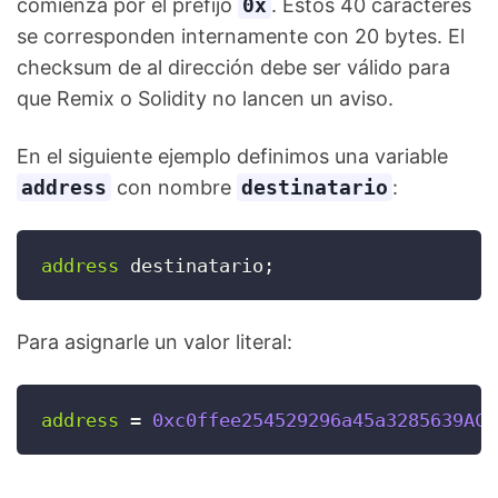
comienza por el prefijo
0x
. Estos 40 caracteres
se corresponden internamente con 20 bytes. El
checksum de al dirección debe ser válido para
que Remix o Solidity no lancen un aviso.
En el siguiente ejemplo definimos una variable
address
con nombre
destinatario
:
address
 destinatario
;
Para asignarle un valor literal:
address
=
0xc0ffee254529296a45a3285639AC7