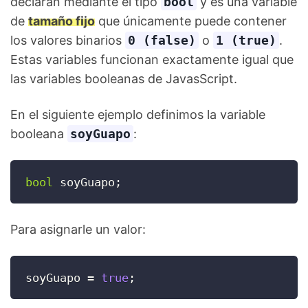
declaran mediante el tipo
bool
y es una variable
de
tamaño fijo
que únicamente puede contener
los valores binarios
0 (false)
o
1 (true)
.
Estas variables funcionan exactamente igual que
las variables booleanas de JavasScript.
En el siguiente ejemplo definimos la variable
booleana
soyGuapo
:
bool
 soyGuapo
;
Para asignarle un valor:
soyGuapo 
=
true
;