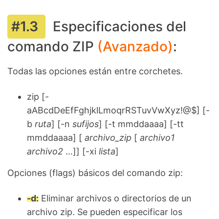
Especificaciones del
comando ZIP
(Avanzado)
:
Todas las opciones están entre corchetes.
zip [-
aABcdDeEfFghjklLmoqrRSTuvVwXyz!@$] [-
b
ruta
] [-n
sufijos
] [-t mmddaaaa] [-tt
mmddaaaa] [
archivo_zip
[
archivo1
archivo2
…]] [-xi
lista
]
Opciones (flags) básicos del comando zip:
-d:
Eliminar archivos o directorios de un
archivo zip. Se pueden especificar los