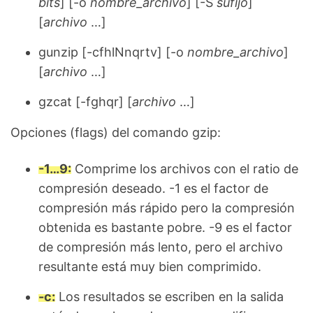
bits
] [-o
nombre_archivo
] [-S
sufijo
]
[
archivo
…]
gunzip [-cfhlNnqrtv] [-o
nombre_archivo
]
[
archivo
…]
gzcat [-fghqr] [
archivo
…]
Opciones (flags) del comando gzip:
-1…9:
Comprime los archivos con el ratio de
compresión deseado. -1 es el factor de
compresión más rápido pero la compresión
obtenida es bastante pobre. -9 es el factor
de compresión más lento, pero el archivo
resultante está muy bien comprimido.
-c:
Los resultados se escriben en la salida