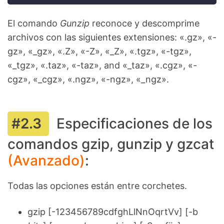
El comando
Gunzip
reconoce y descomprime
archivos con las siguientes extensiones: «.gz», «-
gz», «_gz», «.Z», «-Z», «_Z», «.tgz», «-tgz»,
«_tgz», «.taz», «-taz», and «_taz», «.cgz», «-
cgz», «_cgz», «.ngz», «-ngz», «_ngz».
Especificaciones de los
comandos gzip, gunzip y gzcat
(Avanzado)
:
Todas las opciones están entre corchetes.
gzip [-123456789cdfghLlNnOqrtVv] [-b