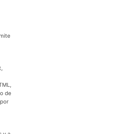
mite
,
HTML,
vo de
 por
n
s y a