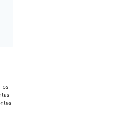
 los
ntas
entes