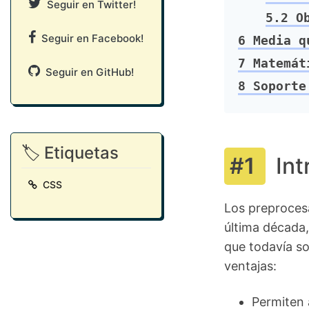
Seguir en Twitter!
5.2
Ob
Seguir en Facebook!
6
Media qu
7
Matemáti
Seguir en GitHub!
8
Soporte 
🏷️ Etiquetas
Int
CSS
Los preproces
última década
que todavía so
ventajas:
Permiten 