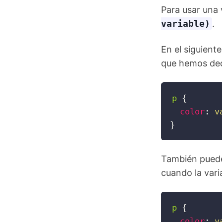
Para usar una
variable)
.
En el siguient
que hemos decl
p 
{
color
:
v
}
También puede
cuando la vari
p 
{
color
:
v