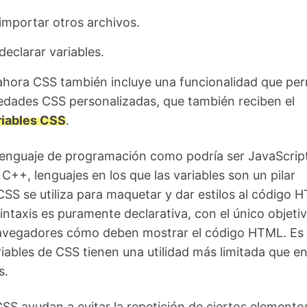
importar otros archivos.
declarar variables.
ahora CSS también incluye una funcionalidad que per
edades CSS personalizadas, que también reciben el
riables CSS
.
lenguaje de programación como podría ser JavaScript
C++, lenguajes en los que las variables son un pilar
SS se utiliza para maquetar y dar estilos al código 
sintaxis es puramente declarativa, con el único objeti
 navegadores cómo deben mostrar el código HTML. Es
ariables de CSS tienen una utilidad más limitada que e
s.
CSS ayudan a evitar la repetición de ciertos elemento