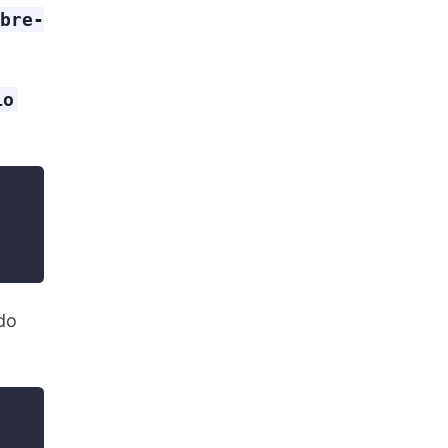
bre-
io
do