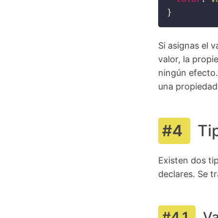
}
Si asignas el 
valor, la prop
ningún efecto.
una propieda
Ti
Existen dos ti
declares. Se tr
Va