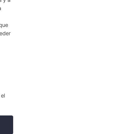
a
 que
eder
.
el