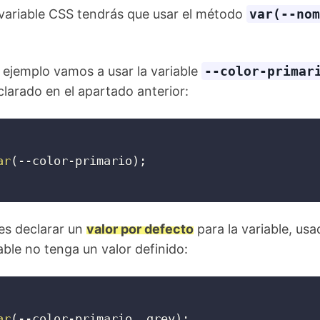
 variable CSS tendrás que usar el método
var(--nom
e ejemplo vamos a usar la variable
--color-primar
arado en el apartado anterior:
ar
(
--color-primario
)
;
s declarar un
valor por defecto
para la variable, usa
able no tenga un valor definido:
ar
(
--color-primario, grey
)
;