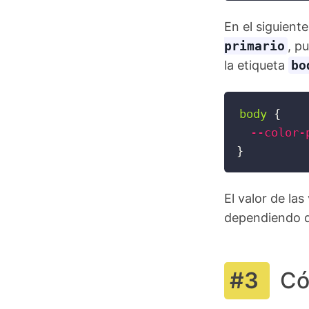
En el siguient
primario
, p
la etiqueta
bo
body 
{
--color-
}
El valor de la
dependiendo de
Có