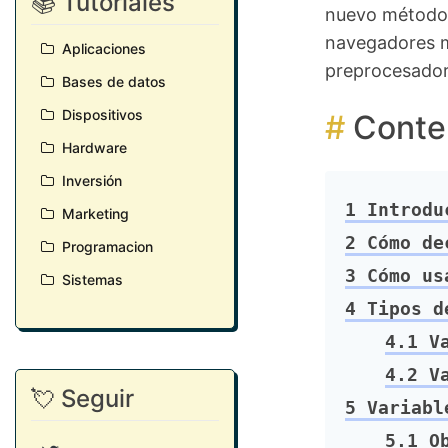
📚 Tutoriales
nuevo método q
navegadores m
Aplicaciones
preprocesador
Bases de datos
Dispositivos
Conte
Hardware
Inversión
1
Introdu
Marketing
2
Cómo dec
Programacion
3
Cómo usa
Sistemas
4
Tipos de
4.1
Va
4.2
Va
💘 Seguir
5
Variable
5.1
Ob