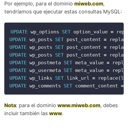
Por ejemplo, para el dominio
miweb.com
,
tendríamos que ejecutar estas consultas MySQL:
UPDATE
 wp_options 
SET
 option_value 
=
 repl
UPDATE
 wp_posts 
SET
 post_content 
=
 replac
UPDATE
 wp_posts 
SET
 post_content 
=
 replac
UPDATE
 wp_posts 
SET
 post_content 
=
 replac
UPDATE
 wp_postmeta 
SET
 meta_value 
=
 repla
UPDATE
 wp_usermeta 
SET
 meta_value 
=
 repla
UPDATE
 wp_links 
SET
 link_url 
=
 replace
(
li
UPDATE
 wp_comments 
SET
 comment_content 
=
 
Nota
: para el dominio
www.miweb.com
, debes
incluir también las
www
.