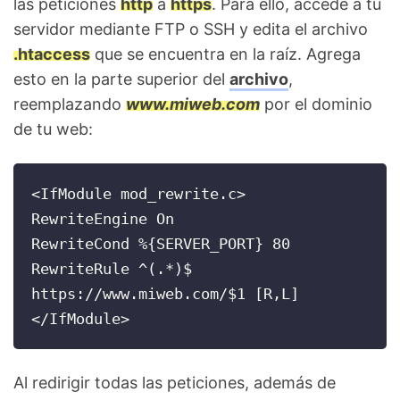
las peticiones
http
a
https
. Para ello, accede a tu
servidor mediante FTP o SSH y edita el archivo
.htaccess
que se encuentra en la raíz. Agrega
esto en la parte superior del
archivo
,
reemplazando
www.miweb.com
por el dominio
de tu web:
<IfModule mod_rewrite.c>

RewriteEngine On

RewriteCond %{SERVER_PORT} 80

RewriteRule ^(.*)$ 
https://www.miweb.com/$1 [R,L]

</IfModule>
Al redirigir todas las peticiones, además de