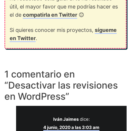
útil, el mayor favor que me podrías hacer es
el de
compatirla en Twitter
😊
Si quieres conocer mis proyectos,
sígueme
en Twitter
.
1 comentario en
“
Desactivar las revisiones
en WordPress
”
Iván Jaimes
dice:
4 junio, 2020 a las 3:03 am