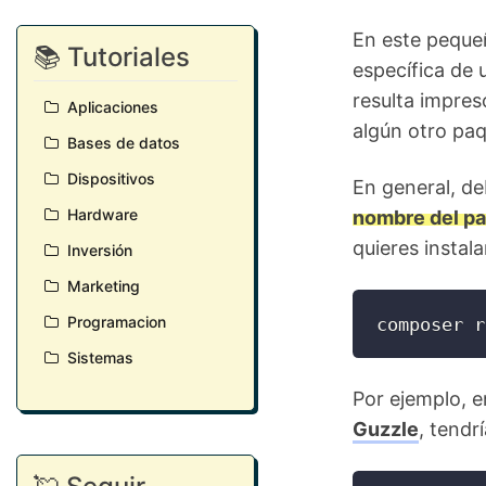
En este peque
📚 Tutoriales
específica de
resulta impres
Aplicaciones
algún otro paq
Bases de datos
Dispositivos
En general, d
Hardware
nombre del p
quieres instala
Inversión
Marketing
Programacion
composer r
Sistemas
Por ejemplo, e
Guzzle
, tendr