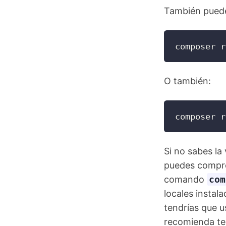
También puedes
composer r
O también:
composer r
Si no sabes la
puedes compro
comando
com
locales instal
tendrías que 
recomienda ten