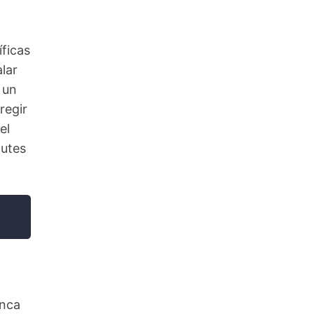
ficas
lar
 un
regir
el
cutes
unca