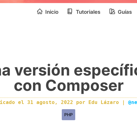
Inicio
Tutoriales
Guías
a versión específ
con Composer
licado el
31 agosto, 2022
por
Edu Lázaro
|
@n
PHP