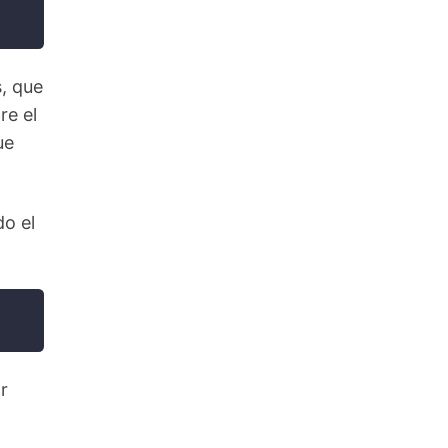
, que
re el
ue
o el
r