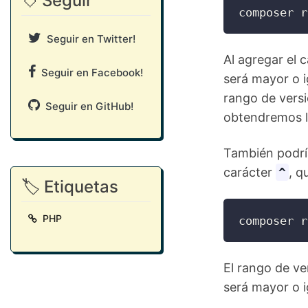
💘 Seguir
composer r
Seguir en Twitter!
Al agregar el 
Seguir en Facebook!
será mayor o ig
rango de versi
Seguir en GitHub!
obtendremos la
También podrí
carácter
^
, q
🏷️ Etiquetas
PHP
El rango de ve
será mayor o i