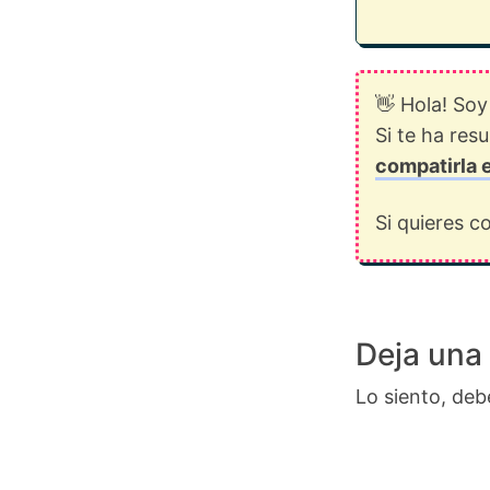
👋 Hola! Soy
Si te ha res
compatirla 
Si quieres 
Deja una
Lo siento, deb