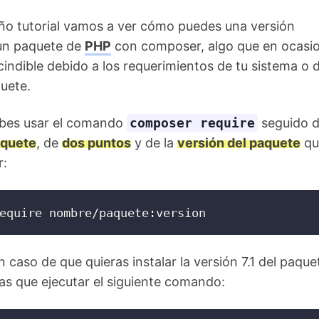
ño tutorial vamos a ver cómo puedes una versión
 un paquete de
PHP
con composer, algo que en ocasi
cindible debido a los requerimientos de tu sistema o 
uete.
ebes usar el comando
composer require
seguido d
aquete
, de
dos puntos
y de la
versión del paquete
qu
r:
equire nombre/paquete:version
n caso de que quieras instalar la versión 7.1 del paque
ías que ejecutar el siguiente comando: