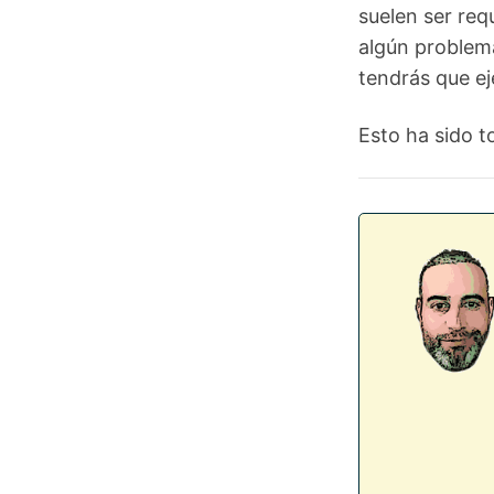
suelen ser req
algún problema
tendrás que e
Esto ha sido t