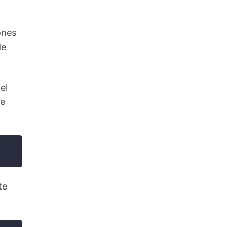
ones
de
el
e
te