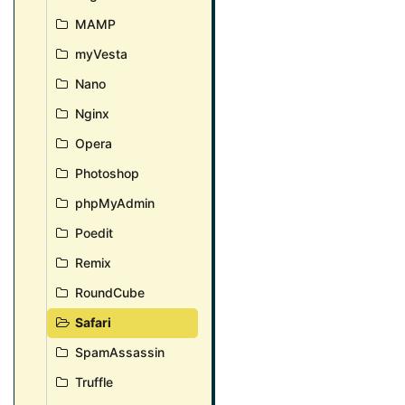
MAMP
myVesta
Nano
Nginx
Opera
Photoshop
phpMyAdmin
Poedit
Remix
RoundCube
Safari
SpamAssassin
Truffle