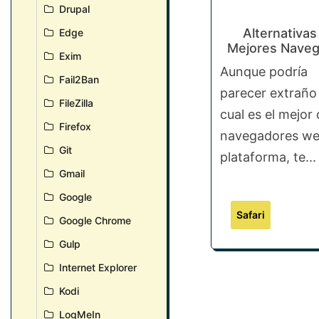
Drupal
Alternativas 
Edge
Mejores Naveg
Exim
Aunque podría
Fail2Ban
parecer extraño
FileZilla
cual es el mejor 
Firefox
navegadores web
Git
plataforma, te...
Gmail
Google
Safari
Google Chrome
Gulp
Internet Explorer
Kodi
LogMeIn