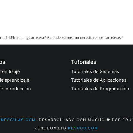
ir a 140/h km. - ¿Carretera? A donde vamos, no necesitaremos carreteras.”
os
Tutoriales
rendizaje
Tutoriales de Sistemas
de aprendizaje
Tutoriales de Aplicaciones
de introducción
Tutoriales de Programación
6
NEOGUIAS.COM
. DESARROLLADO CON MUCHO ❤️ POR EDU
KENODO® LTD
KENODO.COM