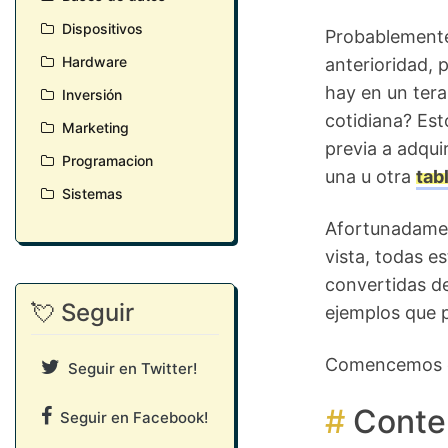
Dispositivos
Probablemente
Hardware
anterioridad, 
hay en un tera
Inversión
cotidiana
? Est
Marketing
previa a adqui
Programacion
una u otra
tab
Sistemas
Afortunadamen
vista, todas e
convertidas de
💘 Seguir
ejemplos que 
Comencemos c
Seguir en Twitter!
Conte
Seguir en Facebook!