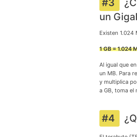
¿C
un Giga
Existen 1.024
1 GB = 1.024 
Al igual que e
un MB. Para r
y multiplica p
a GB, toma el 
¿Q
El terabyte (