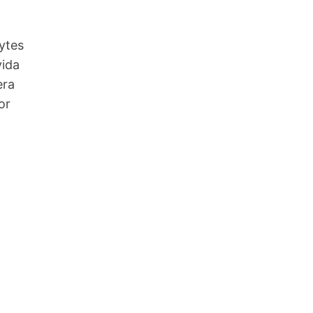
ytes
vida
era
or