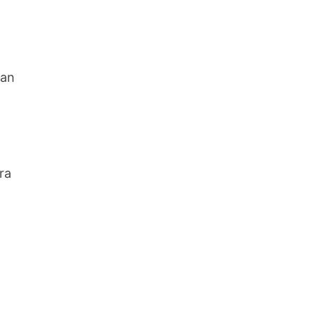
tan
ra