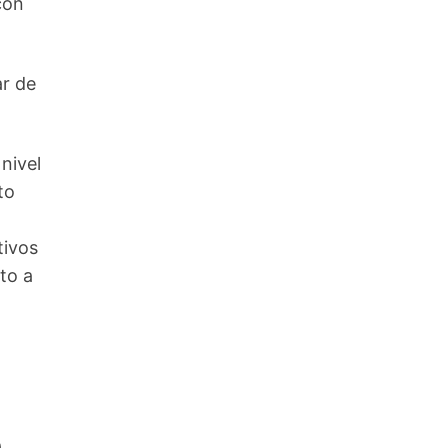
con
ar de
nivel
to
tivos
to a
n