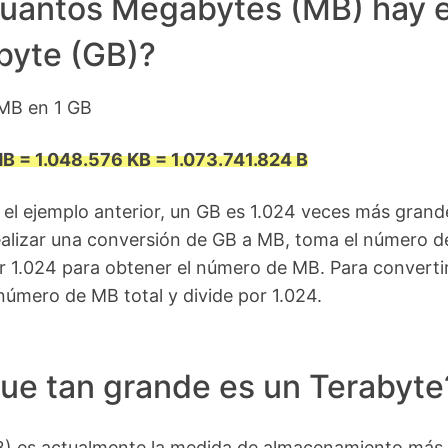
uantos Megabytes (MB) hay 
byte (GB)?
 MB en 1 GB
MB = 1.048.576 KB = 1.073.741.824 B
n el ejemplo anterior, un GB es 1.024 veces más grand
ealizar una conversión de GB a MB, toma el número d
or 1.024 para obtener el número de MB. Para convert
número de MB total y divide por 1.024.
ue tan grande es un Terabyte
TB) es actualmente la medida de almacenamiento más