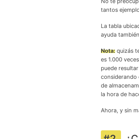
No te preocupe
tantos ejemplo
La tabla ubicad
ayuda también
Nota:
quizás t
es 1.000 veces
puede resultar
considerando 
de almacenami
la hora de hac
Ahora, y sin 
¿C