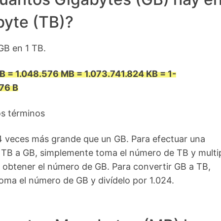
byte (TB)?
GB en 1 TB.
GB = 1.048.576 MB = 1.073.741.824 KB = 1-
76 B
os términos
4 veces más grande que un GB. Para efectuar una
 TB a GB, simplemente toma el número de TB y multip
 obtener el número de GB. Para convertir GB a TB,
ma el número de GB y divídelo por 1.024.