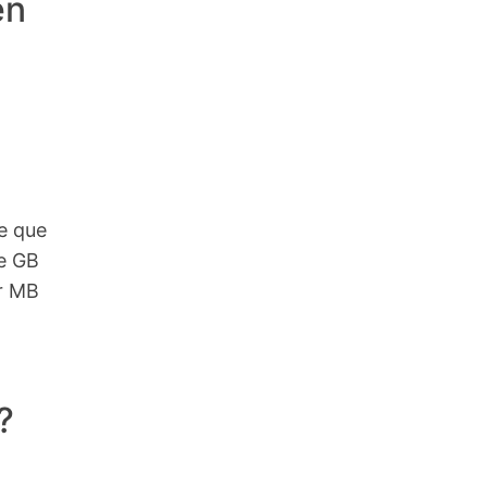
en
e que
e GB
ir MB
?