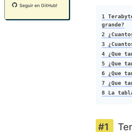
Seguir en GitHub!
1
Terabyte
grande?
2
¿Cuantos
3
¿Cuantos
4
¿Que tan
5
¿Que tan
6
¿Que tan
7
¿Que tan
8
La tabl
Ter