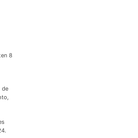
ten 8
 de
nto,
es
24.