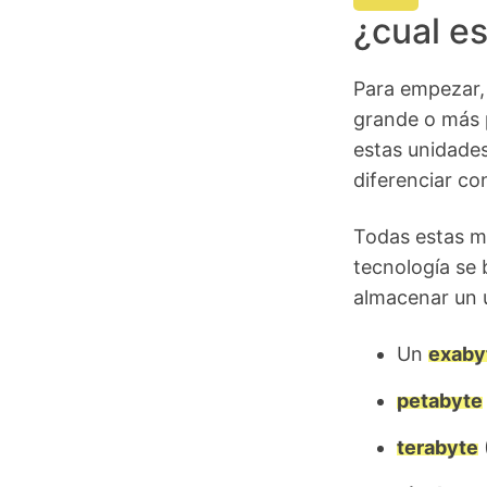
¿cual e
Para empezar,
grande o más p
estas unidades
diferenciar co
Todas estas m
tecnología se 
almacenar un ú
Un
exaby
petabyte
terabyte