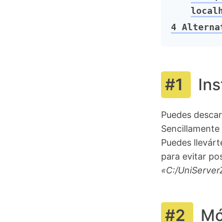
local
4
Alternat
Ins
Puedes descar
Sencillamente
Puedes llevárt
para evitar po
«C:/UniServer
Mó