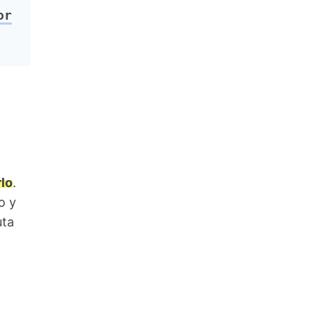
or
lo
.
o y
uta