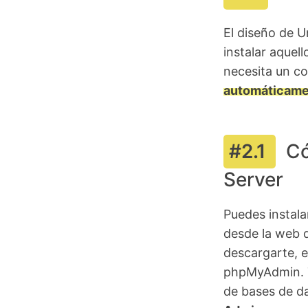
El diseño de U
instalar aque
necesita un c
automáticame
Có
Server
Puedes instala
desde la web d
descargarte, e
phpMyAdmin. T
de bases de 