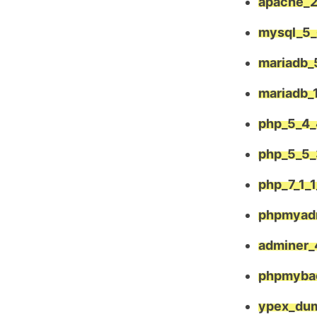
apache_2
mysql_5_
mariadb_
mariadb_
php_5_4_
php_5_5_
php_7_1_1
phpmyadm
adminer_
phpmyba
ypex_dum