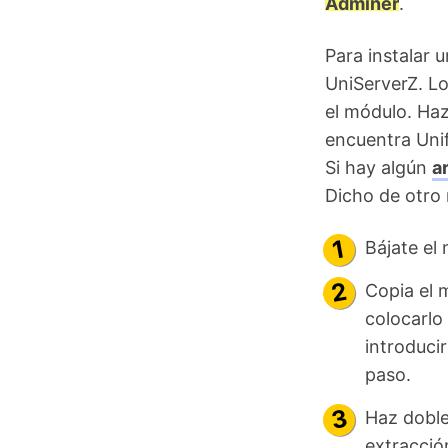
Adminer
.
Para instalar 
UniServerZ. L
el módulo. Haz
encuentra Unif
Si hay algún
a
Dicho de otro
Bájate el 
Copia el 
colocarlo
introducir
paso.
Haz doble 
extracción