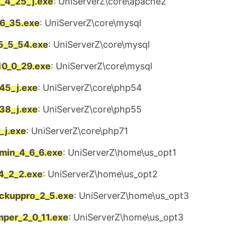
_4_25_j.exe
: UniServerZ\core\apache2
6_35.exe
: UniServerZ\core\mysql
5_5_54.exe
: UniServerZ\core\mysql
10_0_29.exe
: UniServerZ\core\mysql
45_j.exe
: UniServerZ\core\php54
38_j.exe
: UniServerZ\core\php55
_j.exe
: UniServerZ\core\php71
in_4_6_6.exe
: UniServerZ\home\us_opt1
4_2_2.exe
: UniServerZ\home\us_opt2
ckuppro_2_5.exe
: UniServerZ\home\us_opt3
per_2_0_11.exe
: UniServerZ\home\us_opt3