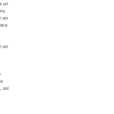
s un
ws,
i en
iere
n en
o
De
 así