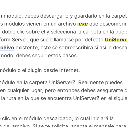
un módulo, debes descargarlo y guardarlo en la carpe
os módulos vienen en un archivo
.exe
que descomprim
 doble clic sobre él y selecciona la carpeta en la que 
orm Server, que suele llamarse por defecto
UniServ
rchivo
existente, este se sobreescribirá si así lo desea
 modo, debes seguir estos pasos:
módulo o el plugin desde Internet.
módulo en la carpeta UniServerZ. Realmente puedes
 en cualquier lugar, pero entonces debes asegurarte 
 la ruta en la que se encuentra UniServerZ en el sigui
clic en el módulo descargado, lo cual iniciará la
 del archivo. Si se te solicita, acepta el mensaje para