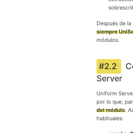
sobrescrib
Después de la
siempre UniSe
módulos.
C
Server
Uniform Serve
por lo que, pa
del módulo
. A
habituales: