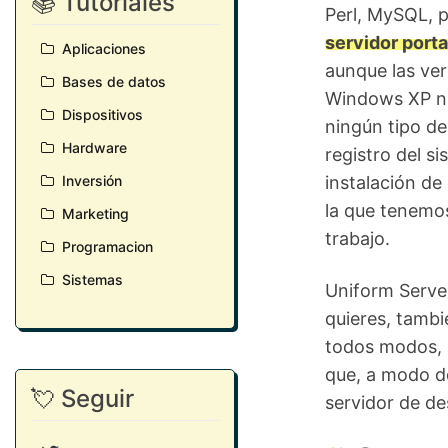
📚 Tutoriales
Perl, MySQL, 
servidor porta
Aplicaciones
aunque las ver
Bases de datos
Windows XP ni
Dispositivos
ningún tipo de
Hardware
registro del s
Inversión
instalación d
la que tenemos
Marketing
trabajo.
Programacion
Sistemas
Uniform Server
quieres, tamb
todos modos, 
que, a modo de
💘 Seguir
servidor de des