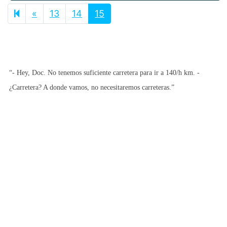
Previous page
«
13
14
15
“- Hey, Doc. No tenemos suficiente carretera para ir a 140/h km. -
¿Carretera? A donde vamos, no necesitaremos carreteras.”