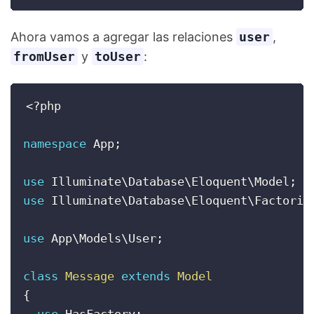
Ahora vamos a agregar las relaciones
user
,
fromUser
y
toUser
:
<?php
namespace
App
;
use
Illuminate
\
Database
\
Eloquent
\
Model
;
use
Illuminate
\
Database
\
Eloquent
\
Factorie
use
App
\
Models
\
User
;
class
Message
extends
Model
{
use
HasFactory
;