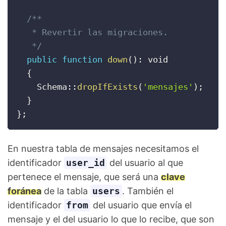
/**

   * Revertir las migraciones.

   */
public
function
down
(
)
:
 void

{
    Schema
:
:
dropIfExists
(
'mensajes'
)
;
}
}
;
En nuestra tabla de mensajes necesitamos el
identificador
user_id
del usuario al que
pertenece el mensaje, que será una
clave
foránea
de la tabla
users
. También el
identificador
from
del usuario que envía el
mensaje y el del usuario lo que lo recibe, que son