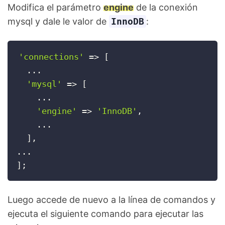
Modifica el parámetro
engine
de la conexión
mysql y dale le valor de
InnoDB
:
'connections'
=
>
[
.
.
.
'mysql'
=
>
[
.
.
.
'engine'
=
>
'InnoDB'
,
.
.
.
]
,
.
.
.
]
;
Luego accede de nuevo a la línea de comandos y
ejecuta el siguiente comando para ejecutar las