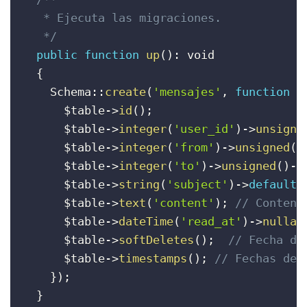
   * Ejecuta las migraciones.

   */
public
function
up
(
)
:
 void

{
    Schema
:
:
create
(
'mensajes'
,
function
(
$table
-
>
id
(
)
;
$table
-
>
integer
(
'user_id'
)
-
>
unsigne
$table
-
>
integer
(
'from'
)
-
>
unsigned
(
)
$table
-
>
integer
(
'to'
)
-
>
unsigned
(
)
-
>
$table
-
>
string
(
'subject'
)
-
>
default
(
$table
-
>
text
(
'content'
)
;
// Conteni
$table
-
>
dateTime
(
'read_at'
)
-
>
nullab
$table
-
>
softDeletes
(
)
;
// Fecha de
$table
-
>
timestamps
(
)
;
// Fechas de 
}
)
;
}