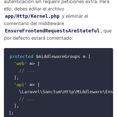
autenticación sin requerir peticiones extra. Para
ello, debes editar el archivo
app/Http/Kernel.php
y eliminar el
comentario del middleware
EnsureFrontendRequestsAreStateful
, que
por defecto estará comentado:
protected
$middlewareGroups
=
[
'web'
=
>
[
// ...
]
,
'api'
=
>
[
    \
Laravel
\
Sanctum
\
Http
\
Middleware
\
Ensu
// ...
]
,
]
;