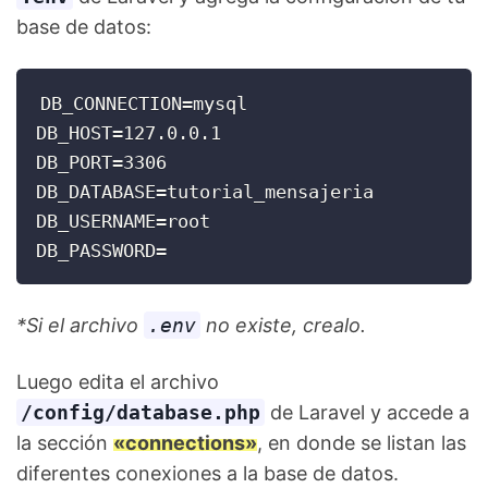
base de datos:
DB_CONNECTION=mysql

DB_HOST=127.0.0.1

DB_PORT=3306

DB_DATABASE=tutorial_mensajeria

DB_USERNAME=root

DB_PASSWORD=
*Si el archivo
.env
no existe, crealo.
Luego edita el archivo
/config/database.php
de Laravel y accede a
la sección
«connections»
, en donde se listan las
diferentes conexiones a la base de datos.