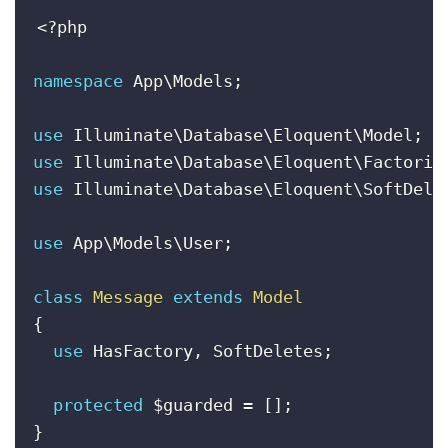
<?php
namespace
App
\
Models
;
use
Illuminate
\
Database
\
Eloquent
\
Model
;
use
Illuminate
\
Database
\
Eloquent
\
Factorie
use
Illuminate
\
Database
\
Eloquent
\
SoftDele
use
App
\
Models
\
User
;
class
Message
extends
Model
{
use
HasFactory
,
 SoftDeletes
;
protected
$guarded
=
[
]
;
}