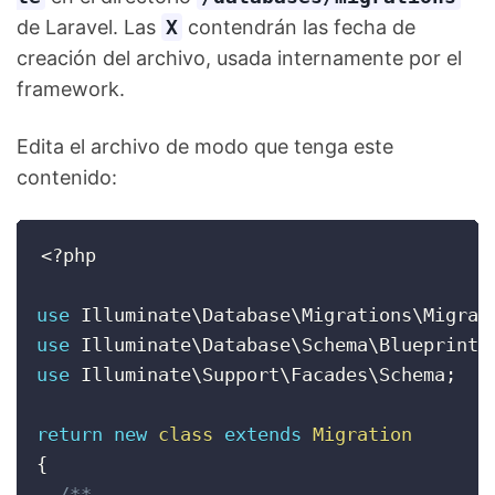
de Laravel. Las
X
contendrán las fecha de
creación del archivo, usada internamente por el
framework.
Edita el archivo de modo que tenga este
contenido:
<?php
use
Illuminate
\
Database
\
Migrations
\
Migrat
use
Illuminate
\
Database
\
Schema
\
Blueprint
;
use
Illuminate
\
Support
\
Facades
\
Schema
;
return
new
class
extends
Migration
{
/**
