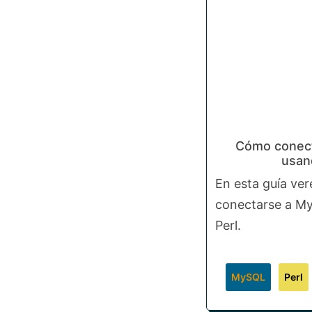
Cómo conec
usan
En esta guía v
conectarse a My
Perl.
MySQL
Perl