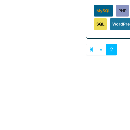
MySQL
PHP
SQL
WordPre
Previous p
«
2