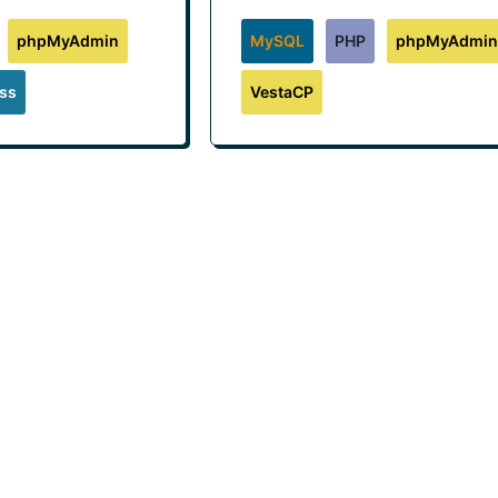
phpMyAdmin
MySQL
PHP
phpMyAdmin
ss
VestaCP
age