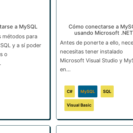
tarse a MySQL
Cómo conectarse a MyS
usando Microsoft .NET
es métodos para
Antes de ponerte a ello, nece
SQL y a sí poder
necesitas tener instalado
s o
Microsoft Visual Studio y M
.
en...
C#
MySQL
SQL
Visual Basic