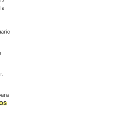
la
ario
r
r.
para
IOS