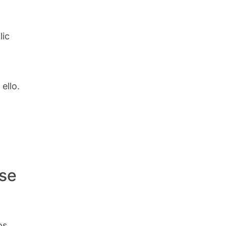
lic
ello.
ase
os