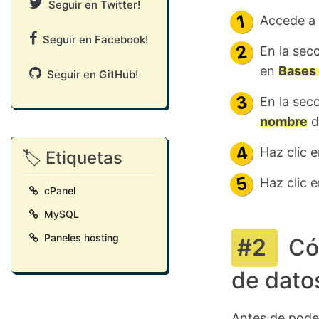
Seguir en Twitter!
Accede a 
Seguir en Facebook!
En la sec
en
Bases
Seguir en GitHub!
En la sec
nombre
d
Haz clic 
🏷️ Etiquetas
Haz clic 
cPanel
MySQL
Paneles hosting
Có
de dato
Antes de pode