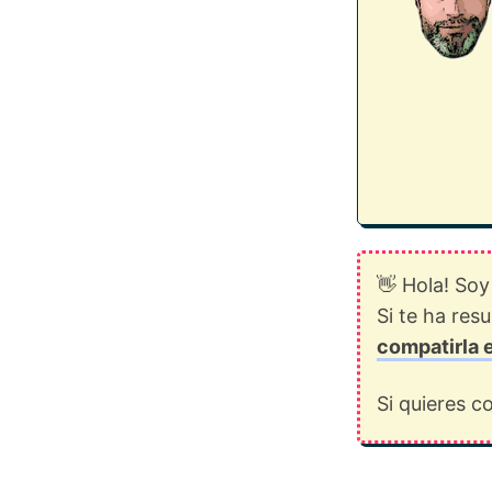
👋 Hola! Soy
Si te ha res
compatirla 
Si quieres 