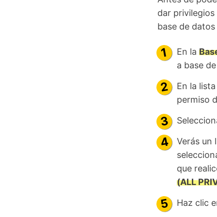
dar privilegio
base de datos
En la
Bas
a base de
En la list
permiso d
Seleccion
Verás un l
seleccion
que realic
(ALL PRI
Haz clic 