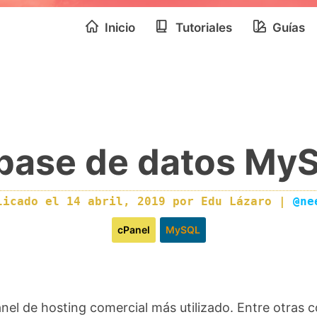
Inicio
Tutoriales
Guías
base de datos My
licado el
14 abril, 2019
por
Edu Lázaro
|
@ne
cPanel
MySQL
anel de hosting comercial más utilizado. Entre otras c