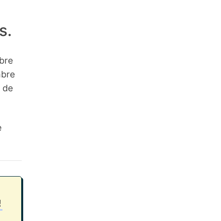
s.
bre
mbre
 de
e
!