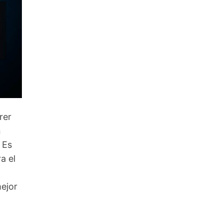
rer
n
 Es
a el
mejor