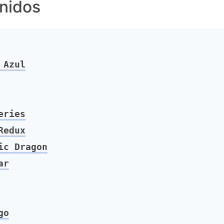
nidos
 Azul
eries
Redux
ic Dragon
ar
go