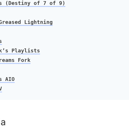
 (Destiny of 7 of 9)
reased Lightning
s
’s Playlists
reams Fork
s AIO
V
ia