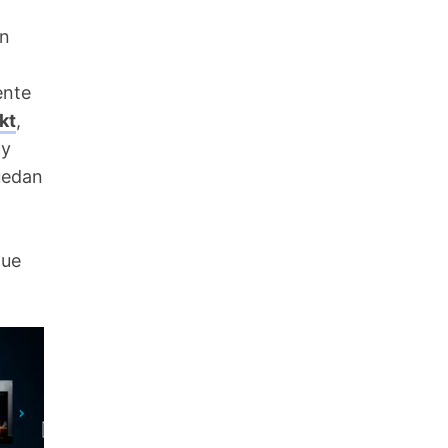
on
ente
kt
,
 y
uedan
que