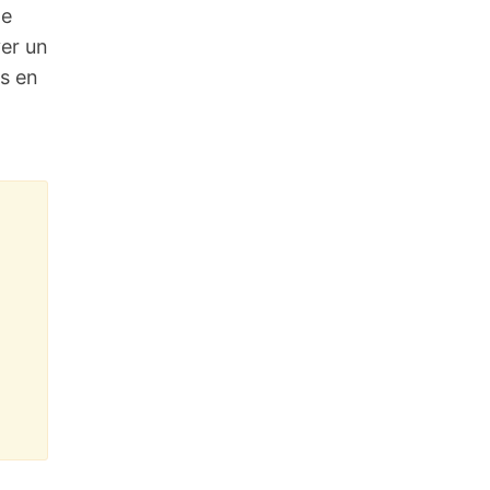
de
ver un
s en