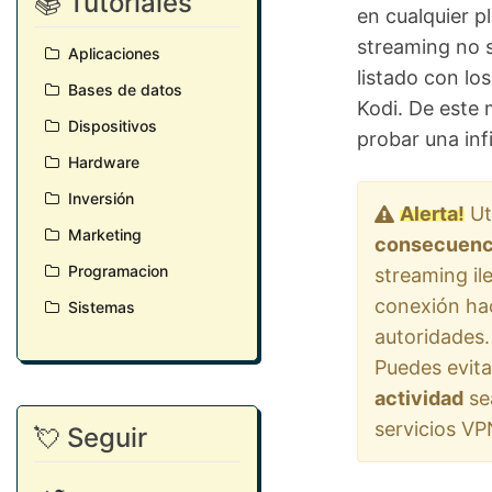
📚 Tutoriales
en cualquier p
streaming no s
Aplicaciones
listado con lo
Bases de datos
Kodi. De este 
Dispositivos
probar una inf
Hardware
Inversión
Alerta!
Ut
Marketing
consecuenci
Programacion
streaming il
conexión hac
Sistemas
autoridades.
Puedes evita
actividad
se
servicios VP
💘 Seguir