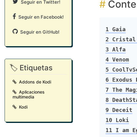
Conte
Seguir en Twitter!
Seguir en Facebook!
1
Gaia
Seguir en GitHub!
2
Cristal
3
Alfa
4
Venom
🏷️ Etiquetas
5
CoolTvS
6
Exodus 
Addons de Kodi
7
The Mag
Aplicaciones
multimedia
8
DeathSt
Kodi
9
Deceit
10
Loki
11
I am E