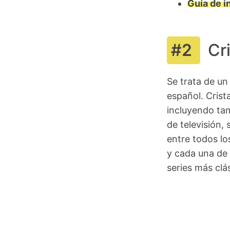
Guía de i
Cri
Se trata de u
español. Crist
incluyendo tam
de televisión,
entre todos lo
y cada una de 
series más clá