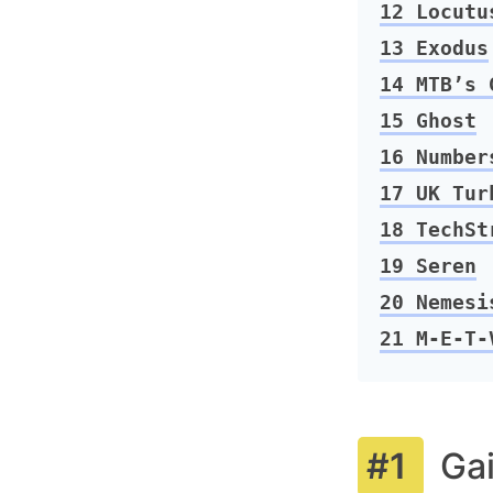
12
Locutus
13
Exodus
14
MTB’s G
15
Ghost
16
Number
17
UK Turk
18
TechSt
19
Seren
20
Nemesi
21
M-E-T-
Ga