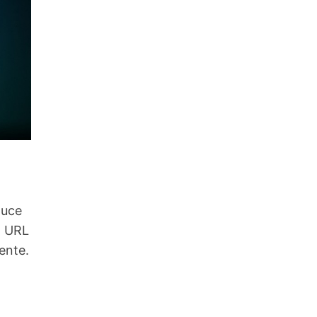
duce
a URL
ente.