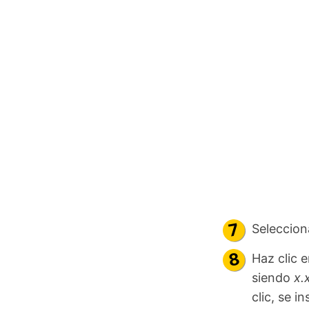
Seleccion
Haz clic 
siendo
x.
clic, se in