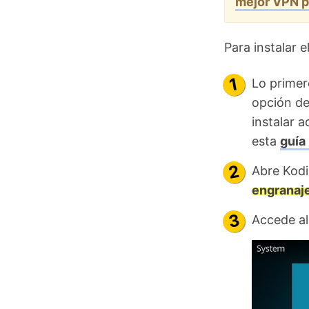
mejor VPN p
Para instalar 
Lo primer
opción d
instalar a
esta
guía
Abre Kodi
engranaj
Accede a