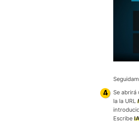
Seguidame
Se abrirá
la la URL
introduci
Escribe
I