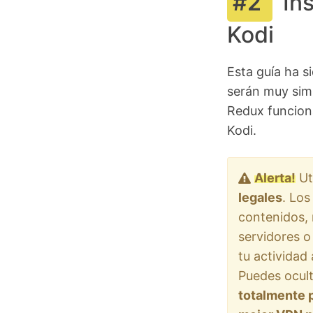
In
Kodi
Esta guía ha s
serán muy simi
Redux funciona
Kodi.
Alerta!
Ut
legales
. Los
contenidos, 
servidores o
tu actividad 
Puedes ocult
totalmente 