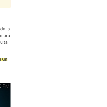
da la
itirá
ulta
n un