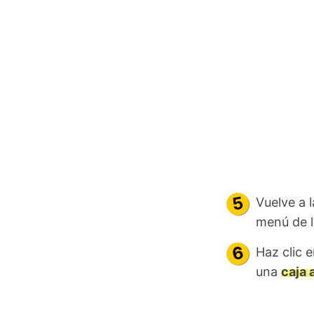
Vuelve a l
menú de l
Haz clic e
una
caja 