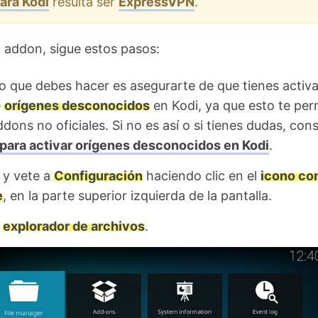
ara Kodi
resulta ser
ExpressVPN
.
el addon, sigue estos pasos:
o que debes hacer es asegurarte de que tienes activa
e
orígenes desconocidos
en Kodi, ya que esto te perm
ddons no oficiales. Si no es así o si tienes dudas, cons
 para activar orígenes desconocidos en Kodi
.
 y vete a
Configuración
haciendo clic en el
icono co
e
, en la parte superior izquierda de la pantalla.
l
explorador de archivos
.