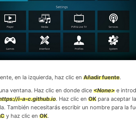
nte, en la izquierda, haz clic en
Añadir fuente
.
 una ventana. Haz clic en donde dice
<None>
e intro
https://i-a-c.github.io
. Haz clic en
OK
para aceptar l
da. También necesitarás escribir un nombre para la fu
AC
y haz clic en
OK
.