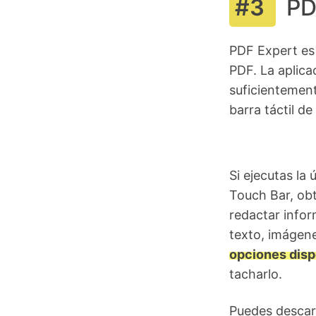
PD
PDF Expert es
PDF. La aplica
suficientemen
barra táctil d
Si ejecutas la
Touch Bar, obt
redactar inform
texto, imágen
opciones disp
tacharlo.
Puedes descar