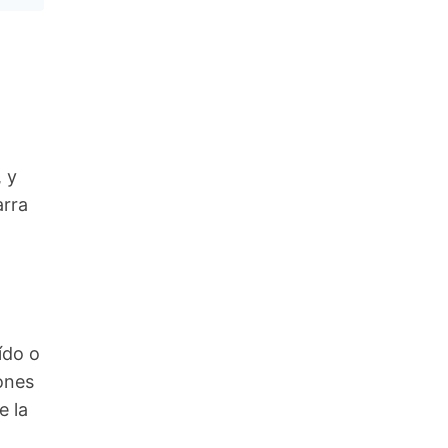
 y
arra
ído o
ones
e la