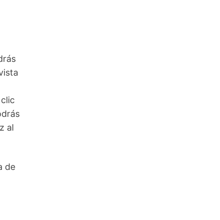
drás
vista
clic
odrás
z al
a de