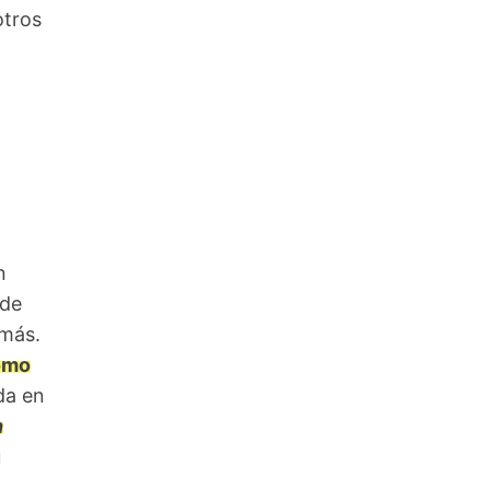
otros
n
 de
 más.
ómo
da en
n
u