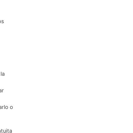
os
la
ar
arlo o
tuita