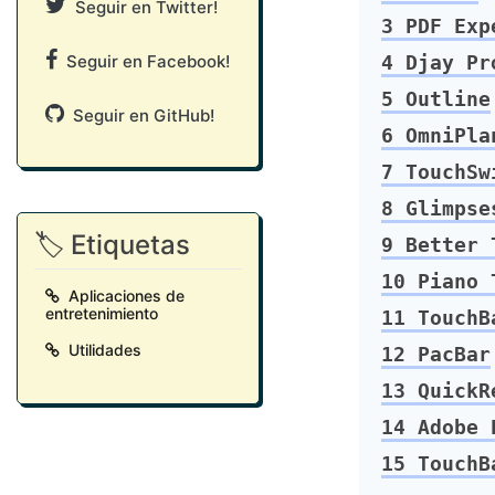
Seguir en Twitter!
3
PDF Exp
Seguir en Facebook!
4
Djay Pr
5
Outline
Seguir en GitHub!
6
OmniPla
7
TouchSw
8
Glimpse
🏷️ Etiquetas
9
Better 
10
Piano 
Aplicaciones de
entretenimiento
11
TouchBa
Utilidades
12
PacBar
13
QuickR
14
Adobe 
15
TouchB