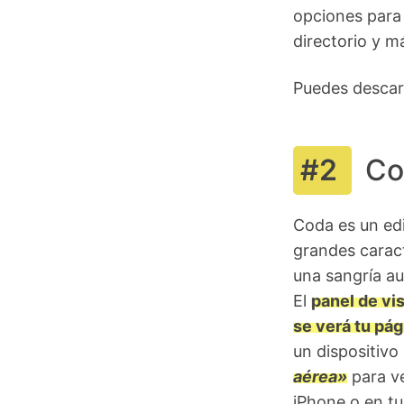
opciones para 
directorio y m
Puedes descar
Co
Coda es un edi
grandes caract
una sangría au
El
panel de vis
se verá tu pá
un dispositivo
aérea»
para ve
iPhone o en tu