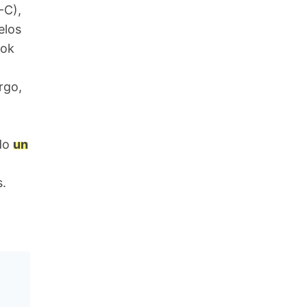
-C),
elos
ook
rgo,
ndo
un
.