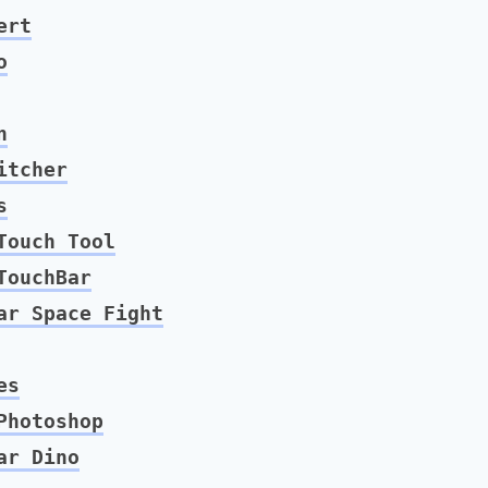
ert
o
n
itcher
s
Touch Tool
TouchBar
r Space Fight
es
Photoshop
ar Dino