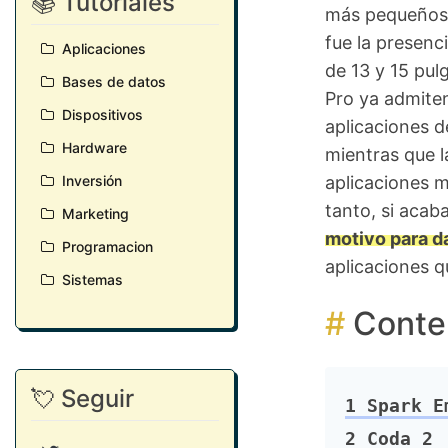
📚 Tutoriales
más pequeños,
fue la presenc
Aplicaciones
de 13 y 15 pu
Bases de datos
Pro ya admiten
Dispositivos
aplicaciones d
Hardware
mientras que l
Inversión
aplicaciones 
tanto, si aca
Marketing
motivo para dar
Programacion
aplicaciones q
Sistemas
Conte
💘 Seguir
1
Spark E
2
Coda 2