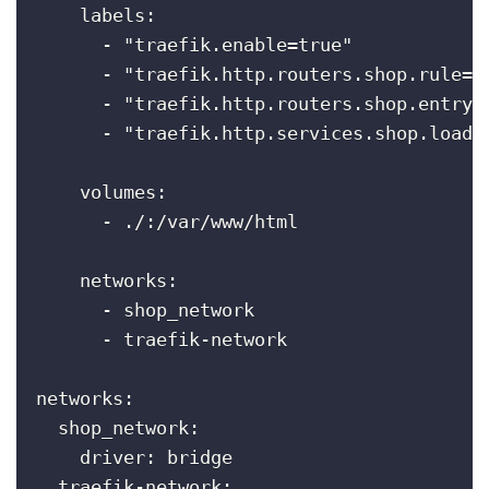
    labels:

      - "traefik.enable=true"

      - "traefik.http.routers.shop.rule=H
      - "traefik.http.routers.shop.entrypo
      - "traefik.http.services.shop.loadba
    volumes:

      - ./:/var/www/html

    networks:

      - shop_network

      - traefik-network

networks:

  shop_network:

    driver: bridge

  traefik-network:
