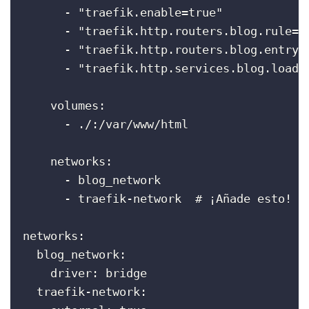
      - "traefik.enable=true"

      - "traefik.http.routers.blog.rule=Ho
      - "traefik.http.routers.blog.entrypo
      - "traefik.http.services.blog.loadba
    volumes:

      - ./:/var/www/html

    networks:

      - blog_network

      - traefik-network  # ¡Añade esto!

networks:

  blog_network:

    driver: bridge

  traefik-network:
