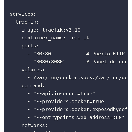
services:

  traefik:

    image: traefik:v2.10

    container_name: traefik

    ports:

      - "80:80"           # Puerto HTTP

      - "8080:8080"       # Panel de contr
    volumes:

      - /var/run/docker.sock:/var/run/dock
    command:

      - "--api.insecure=true"

      - "--providers.docker=true"

      - "--providers.docker.exposedbydefau
      - "--entrypoints.web.address=:80"

    networks:
