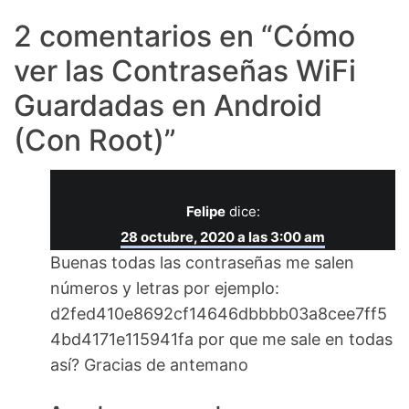
2 comentarios en “
Cómo
ver las Contraseñas WiFi
Guardadas en Android
(Con Root)
”
Felipe
dice:
28 octubre, 2020 a las 3:00 am
Buenas todas las contraseñas me salen
números y letras por ejemplo:
d2fed410e8692cf14646dbbbb03a8cee7ff5
4bd4171e115941fa por que me sale en todas
así? Gracias de antemano