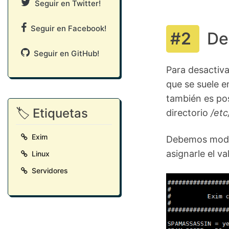
Seguir en Twitter!
Seguir en Facebook!
De
Seguir en GitHub!
Para desactiva
que se suele e
también es pos
🏷️ Etiquetas
directorio
/et
Exim
Debemos modif
asignarle el va
Linux
Servidores