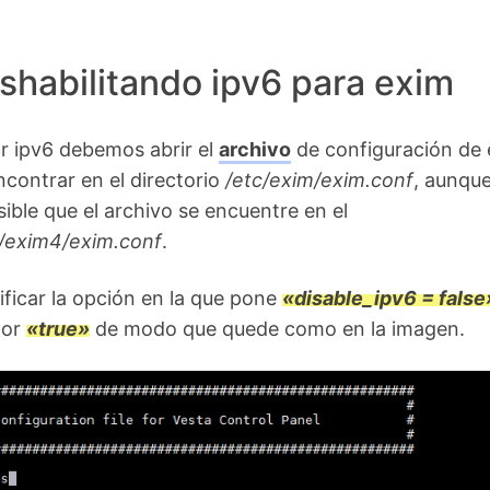
shabilitando ipv6 para exim
r ipv6 debemos abrir el
archivo
de configuración de 
ncontrar en el directorio
/etc/exim/exim.conf
, aunqu
ible que el archivo se encuentre en el
c/exim4/exim.conf
.
icar la opción en la que pone
«disable_ipv6 = false
lor
«true»
de modo que quede como en la imagen.