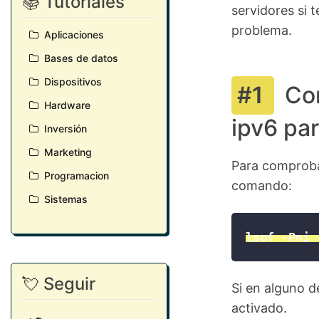
📚 Tutoriales
servidores si 
problema.
Aplicaciones
Bases de datos
Dispositivos
Co
Hardware
ipv6 pa
Inversión
Marketing
Para comproba
Programacion
comando:
Sistemas
lsof -Pni 
💘 Seguir
Si en alguno d
activado.