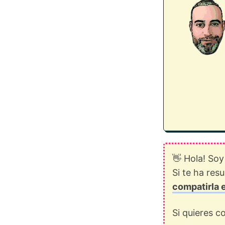
👋 Hola! Soy
Si te ha res
compatirla 
Si quieres 