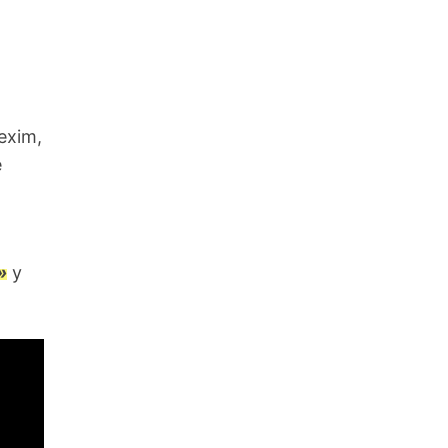
exim,
e
»
y