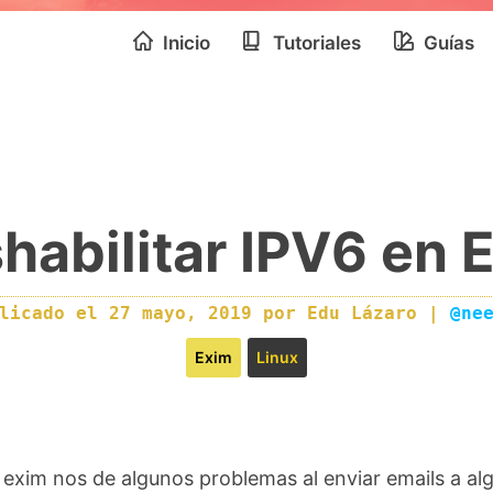
Inicio
Tutoriales
Guías
habilitar IPV6 en 
blicado el
27 mayo, 2019
por
Edu Lázaro
|
@ne
Exim
Linux
 exim nos de algunos problemas al enviar emails a al