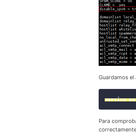
Guardamos el a
service ex
Para comproba
correctamente