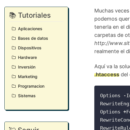
Muchas veces 
📚 Tutoriales
podemos querer
tenerla en el 
Aplicaciones
carpetas de o
Bases de datos
http://www.sit
Dispositivos
realmente el d
Hardware
Aquí va la sol
Inversión
.htaccess
del 
Marketing
Programacion
Options -I
Sistemas
RewriteEng
Options +F
RewriteCon
RewriteRul