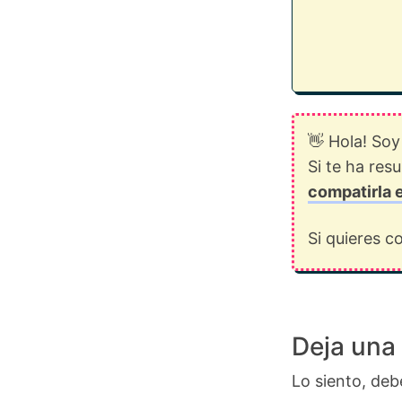
👋 Hola! Soy
Si te ha res
compatirla 
Si quieres 
Deja una
Lo siento, deb