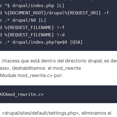
e ^$ drupal/index.php [L]

d %{DOCUMENT_ROOT}/drupal%{REQUEST_URI} -f

e .* drupal/$0 [L]

d %{REQUEST_FILENAME} !-f

d %{REQUEST_FILENAME} !-d

e .* drupal/index.php?q=$0 [QSA]
 .htacess que está dentro del directorio drupal, es dec
cess», deshabilitamos el mod_rewrite
Module mod_rewrite.c> por:
XXXmod_rewrite.c>
 «drupal/sites/default/settings.php», eliminamos el