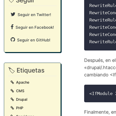
💘 Seguir
RewriteRul
RewriteCon
Seguir en Twitter!
RewriteRul
RewriteCon
Seguir en Facebook!
RewriteCon
Seguir en GitHub!
RewriteRul
Después, en el
«drupal/.htac
🏷️ Etiquetas
cambiando <If
Apache
CMS
<IfModule 
Drupal
PHP
Finalmente, en