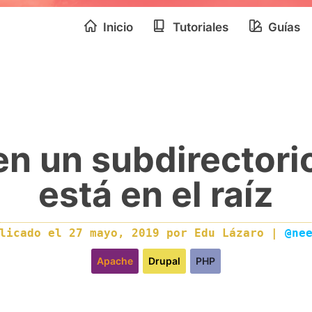
Inicio
Tutoriales
Guías
 en un subdirector
está en el raíz
blicado el
27 mayo, 2019
por
Edu Lázaro
|
@ne
Apache
Drupal
PHP