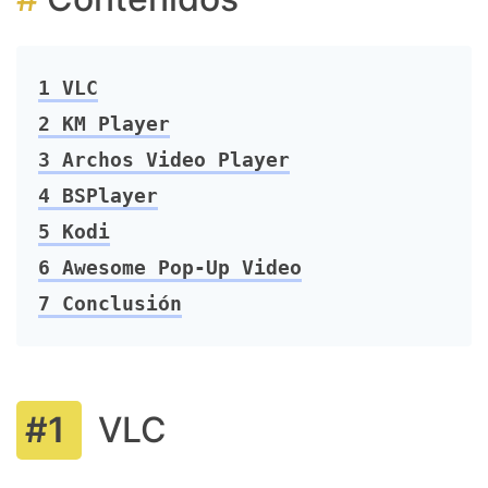
1
VLC
2
KM Player
3
Archos Video Player
4
BSPlayer
5
Kodi
6
Awesome Pop-Up Video
7
Conclusión
VLC