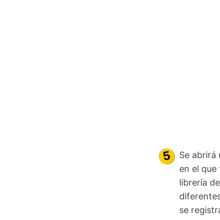
Se abrirá
en el que
librería d
diferente
se regist