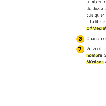
también q
de disco 
cualquier
a tu libre
C:\Media
Cuando en
Volverás a
nombre
p
Música»
a