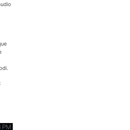
audio
que
e
odi.
:
a