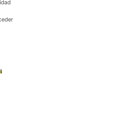
nidad
ceder
i