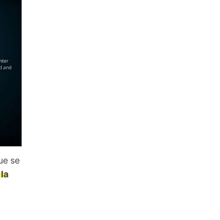
ue se
 la