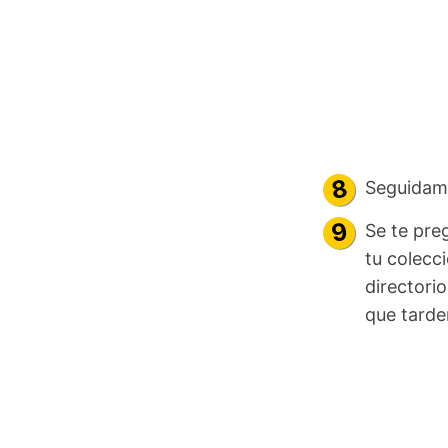
Seguidame
Se te pre
tu colecc
directori
que tarde