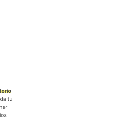
torio
oda tu
ener
ios