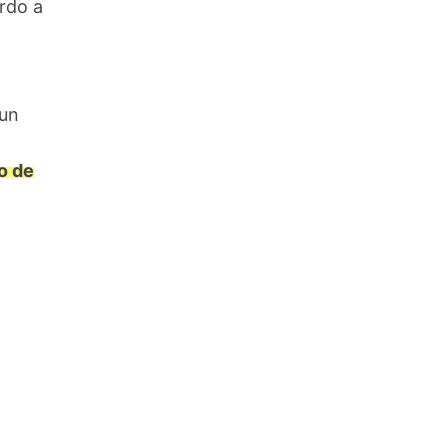
erdo a
 un
o de