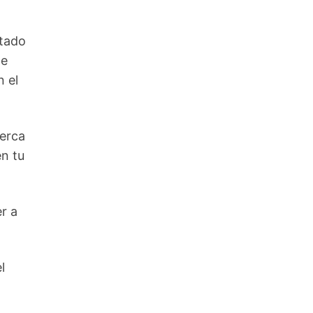
stado
de
 el
erca
n tu
r a
el