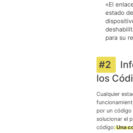
«El enlac
estado de
dispositiv
deshabilít
para su r
In
los Códi
Cualquier esta
funcionamient
por un código 
solucionar el 
código:
Una co