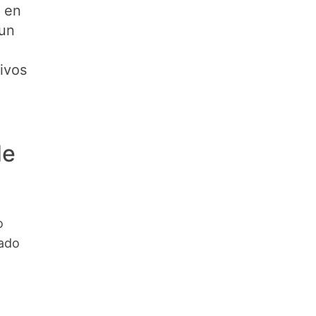
 en
 un
tivos
de
o
ñado