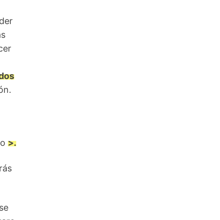
der
ás
cer
dos
ón.
no
>.
rás
se