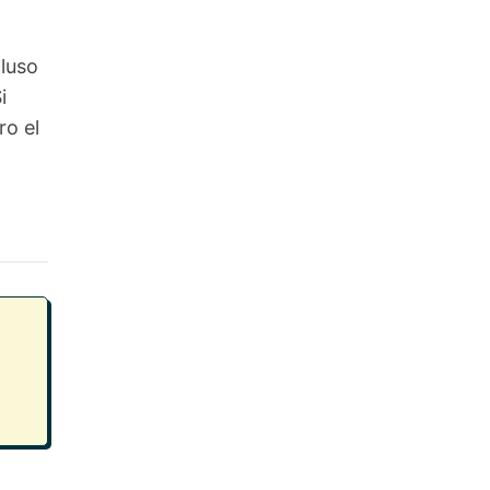
luso
i
o el