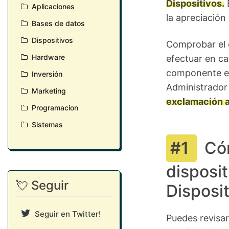
Dispositivos.
É
Aplicaciones
la apreciación
Bases de datos
Dispositivos
Comprobar el e
Hardware
efectuar en c
componente esp
Inversión
Administrador
Marketing
exclamación a
Programacion
Sistemas
Cóm
disposit
💘 Seguir
Disposi
Seguir en Twitter!
Puedes revisar