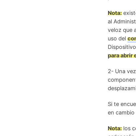
Nota:
exist
al Adminis
veloz que 
uso del
co
Dispositivo
para abrir
2- Una vez 
componente
desplazami
Si te encu
en cambio 
Nota:
los c