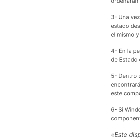
ordenarán 
3- Una vez
estado des
el mismo y
4- En la pe
de Estado d
5- Dentro d
encontrará
este compo
6- Si Wind
componente
«Este dis