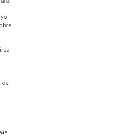
ware.
uyo
sobre
área
l de
ma»