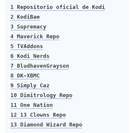
1
Repositorio oficial de Kodi
2
KodiBae
3
Supremacy
4
Maverick Repo
5
TVAddons
6
Kodi Nerds
7
BludhavenGrayson
8
DK-XBMC
9
Simply Caz
10
Dimitrology Repo
11
One Nation
12
13 Clowns Repo
13
Diamond Wizard Repo