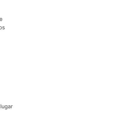
e
os
lugar