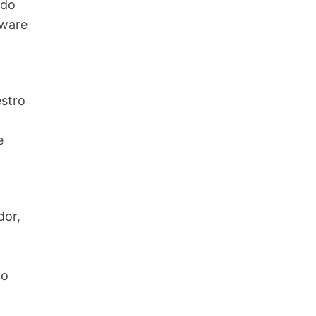
ido
dware
stro
e
dor,
to