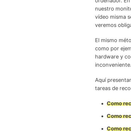
ordenador. En
nuestro monito
vídeo misma s
veremos oblig
El mismo métod
como por ejem
hardware y co
inconveniente
Aquí presentam
tareas de reco
Como rec
Como rec
Como rec