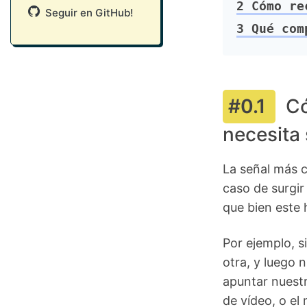
2
Cómo rec
Seguir en GitHub!
3
Qué comp
Có
necesita
La señal más 
caso de surgir
que bien este 
Por ejemplo, 
otra, y luego 
apuntar nuest
de vídeo, o el