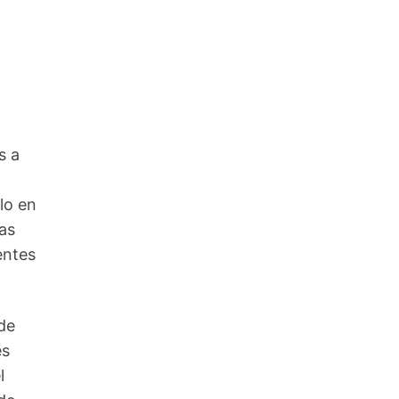
s a
lo en
as
entes
de
es
l