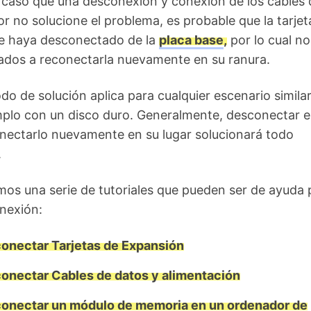
 caso que una desconexión y conexión de los cables 
r no solucione el problema, es probable que la tarjet
e haya desconectado de la
placa base
,
por lo cual no
ados a reconectarla nuevamente en su ranura.
o de solución aplica para cualquier escenario similar
plo con un disco duro. Generalmente, desconectar e
nectarlo nuevamente en su lugar solucionará todo
.
os una serie de tutoriales que pueden ser de ayuda 
nexión:
onectar Tarjetas de Expansión
onectar Cables de datos y alimentación
onectar un módulo de memoria en un ordenador de