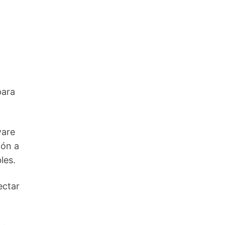
para
ware
ión a
les.
ectar