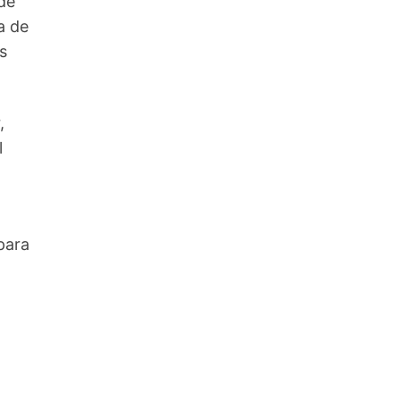
de
a de
s
,
l
para