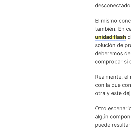
desconectado 
El mismo conc
también. En ca
unidad flash
de
solución de pr
deberemos des
comprobar si e
Realmente, el
con la que co
otra y este de
Otro escenari
algún componen
puede resultar